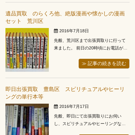
かったため、側のパーキングに車を停
めて台車でお伺いしました。 お客様宅
遺品買取 のらくろ他、絶版漫画や懐かしの漫画
にお伺いしますとお子様部屋に段ボ...
セット 荒川区
2016年7月18日
先般、荒川区まで出張買取りに行って
来ました。 前日の20時頃にお電話があ
り、出来るだけ早く来て欲しいとのこ
とでしたので、翌日の午前中に伺わせ
≫ 記事の続きを読む
て頂きました。 古い漫画とはお聞きし
ていたのですが、お伺いし本棚を拝見
しますと、絶版漫画や懐かしの漫画が
即日出張買取 豊島区 スピリチュアルやヒーリ
ずらりと並んでおりました。 懐かし
ングの単行本等
の...
2016年7月17日
先般、即日にて出張買取りにお伺い
し、スピリチュアルやヒーリングなど
の単行本などをお譲り頂きました。 お