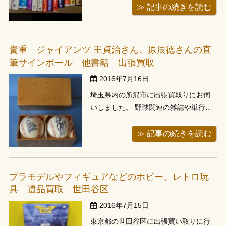
客様宅のマンションにお伺い、すぐ側
≫ 記事の続きを読む
のパーキングに車を止めて、台車でガ
ラガラとお伺いします。 お伺いします
と玄関のところに段ボール箱に入れて
貴重 ジャイアンツ 王貞治さん、原辰徳さんの直
用意してあります。中を拝見します
筆サインボール 他書籍 出張買取
と、ヒー...
2016年7月16日
埼玉県内の所沢市に出張買取りにお伺
いしました。 野球関連の雑誌や単行
本、漫画などがあるとのことでお伺い
させて頂きました。 お伺いするとすで
≫ 記事の続きを読む
にお客様の方で、玄関のところに本を
ご用意しておいてありました。 拝見さ
せて頂きますとお電話でお伺いしてい
プラモデルやフィギュアなどのホビー、レトロ玩
た通り、野球関連の本が多数ございま
具 遺品買取 世田谷区
す。...
2016年7月15日
東京都の世田谷区に出張買い取りに行