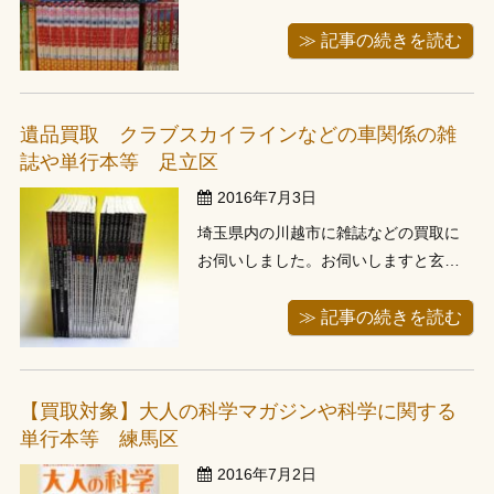
っても当店事務所より２km程で東京都
足立区、今回お伺いさせていただいた
≫ 記事の続きを読む
お客様宅にも車で15分程度の距離でし
た。 お伺いすると、玄関の所に段ボー
ルが置いてあり、すでにお売りしたい
遺品買取 クラブスカイラインなどの車関係の雑
ものを選別しご用意して頂いたようで...
誌や単行本等 足立区
2016年7月3日
埼玉県内の川越市に雑誌などの買取に
お伺いしました。お伺いしますと玄関
のところに査定して欲しい古本がすで
に置いてあります。お電話でも聞いて
≫ 記事の続きを読む
おりましたが、車関係の雑誌やムック
本、大型本が多め、その他小説の単行
本、文庫本が少々という内容でした。
【買取対象】大人の科学マガジンや科学に関する
写真のクラブスカイラインは１～20ま
単行本等 練馬区
で揃っ...
2016年7月2日