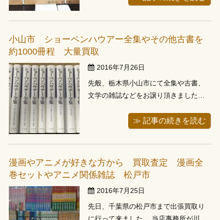
お伺いし訪問させて頂きました。 自転
車関係の単行本や雑誌、漫画などが多
数あり、刊行年数も新しいものが多か
小山市 ショーペンハウアー全集やその他古書を
ったため、古本のみで纏まった金額に...
約1000冊程 大量買取
2016年7月26日
先般、栃木県小山市にて全集や古書、
文学の雑誌などをお譲り頂きました。
高速の東北道を上って、お客様宅に１
時間少々で到着し査定をさせて頂きま
≫ 記事の続きを読む
した。 査定ご希望の商品のある本棚を
拝見させて頂きます。全集や古書が多
めで、全集につきましては、揃ってい
漫画やアニメが好きな方から 買取査定 漫画全
るものが多く、当店とてしましてもあ
巻セットやアニメ関係雑誌 松戸市
りが...
2016年7月25日
先日、千葉県の松戸市まで出張買取り
に行って来ました。 当店事務所が川口