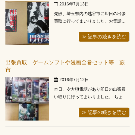
2016年7月13日
先般、埼玉県内の越谷市に即日の出張
買取に行ってまいりました。お電話
で、円谷英二の写真集や雑誌類など100
冊位あるとお聞きしお伺い、当店事務
≫ 記事の続きを読む
所のある川口市から近く、車で40分弱
程度でした。お伺いすると、円谷英二
写真集（新装版）の他、映画関係の大
出張買取 ゲームソフトや漫画全巻セット等 蕨
判本、ムック本、雑誌、その他にも小
市
説単...
2016年7月12日
本日、夕方頃電話があり即日の出張買
い取りに行ってまいりました。 ちょう
ど事務所に戻ってきたところで、お電
話頂き本日来てほしいとのことでした
≫ 記事の続きを読む
ので、前のお客様の買取りの品を車か
ら降ろしお伺い、当店事務所から車で
20分程度の距離でした。 お伺いします