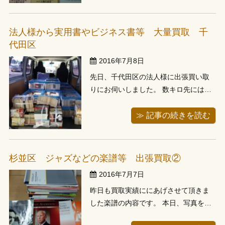
り、住所をお聞きしパソコンで検索し
てみると、東京都はいえ車で5分程度の
距離、すぐに準備しお伺いさせて頂き
法人様から実用書やビジネス書等 大量買取 千
ました。 写真の本の出版社みずず書房
代田区
は学...
2016年7月8日
先日、千代田区の法人様に出張買い取
りにお伺いしました。 数キロ先には毎
週月曜日に市場に参加している神田の
古書会館がございました。 以前お問い
≫ 記事の続きを読む
合わせの後、相見積もりを取った上で
連絡することを連絡頂きましたが、先
日ご連絡を頂きお伺いさせて頂きまし
杉並区 ジャズなどの楽譜等 出張買取②
た。 1000冊少々の本とお伺いしてい...
2016年7月7日
昨日も買取実績ににあげさせて頂きま
した楽譜の内容です。 本日、写真をア
ップさせて頂きましたのは洋書の楽譜