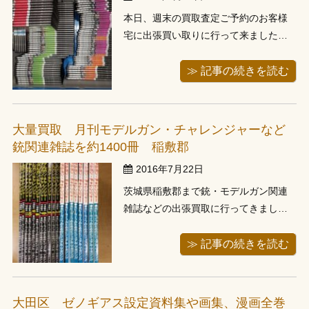
本日、週末の買取査定ご予約のお客様
宅に出張買い取りに行って来ました。
当店事務所のある川口市内ということ
で20分程で到着、最近は川口市内のご
≫ 記事の続きを読む
予約も増えてきており、ありがたいか
ぎりです。 電話でもお聞きしていたん
ですが、メインはディアゴスティーニ
大量買取 月刊モデルガン・チャレンジャーなど
のサンダーバードなどのジェリー・ア
銃関連雑誌を約1400冊 稲敷郡
ン...
2016年7月22日
茨城県稲敷郡まで銃・モデルガン関連
雑誌などの出張買取に行ってきまし
た。 お電話で最初にご連絡頂いた際
に、雑誌関連の内容をお伺い、何店か
≫ 記事の続きを読む
問い合わせたようなのですが、どこも
「これは買い取れてこれは買い取れな
い」という内容だったそうで、全部買
大田区 ゼノギアス設定資料集や画集、漫画全巻