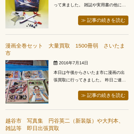
って来ました。 雑誌や実用書の他にプ
ラモデルやフィギア、ソフビなどのホ
ビーやレトロ玩具などもございまし
≫ 記事の続きを読む
た。 査定させて頂いた中には珍しいレ
トロ玩具などもあり、査定金額は纏ま
った金額になりました。 くじら堂では
漫画全巻セット 大量買取 1500冊弱 さいたま
ホビーやレトロ玩具なども積極的に買
市
取り...
2016年7月14日
本日は午後からさいたま市に漫画の出
張買取に行ってきました。 昨日ご連絡
頂き、翌日ご希望とのことでしたの
で、本日お伺いさせて頂きました。 お
≫ 記事の続きを読む
電話で漫画が1,000冊と聞いておりまし
たので、スタッフを連れて伺わせて頂
きました。 漫画につきましては、2階の
越谷市 写真集 円谷英二（新装版）や大判本、
お部屋に平積みにされておりまし...
雑誌等 即日出張買取