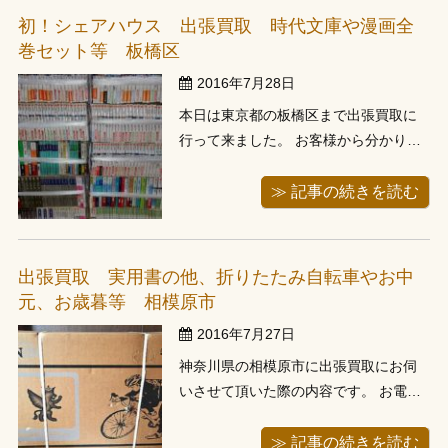
ますと、思想系の古書や全集が多くあ
初！シェアハウス 出張買取 時代文庫や漫画全
り、後から数えてみると約800冊程ござ
巻セット等 板橋区
いま...
2016年7月28日
本日は東京都の板橋区まで出張買取に
行って来ました。 お客様から分かり難
いとおもうので、そばまで来たら連絡
下さいとのことでしたため、到着後お
≫ 記事の続きを読む
電話したと事、お住まいがシェアハウ
スでした。 １階のリビングに入ります
と、すごく綺麗で驚きました。 お客様
出張買取 実用書の他、折りたたみ自転車やお中
の漫画全巻セットを最初に査定、その
元、お歳暮等 相模原市
後...
2016年7月27日
神奈川県の相模原市に出張買取にお伺
いさせて頂いた際の内容です。 お電話
で、自転車関係の実用車や雑誌、漫画
セットなどが計300冊程あるとのことを
≫ 記事の続きを読む