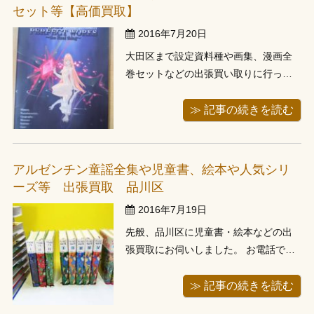
い取れる所を探していたとのこと、当
セット等【高価買取】
店ではどれ...
2016年7月20日
大田区まで設定資料種や画集、漫画全
巻セットなどの出張買い取りに行って
きました。 当店事務所から２kmの首都
高インターチェンジにのってお伺い、
≫ 記事の続きを読む
首都高が空いておりましたので、40分
程で到着、2年前に借りた事務所倉庫で
すがアクセスがよく助かります。 お客
アルゼンチン童謡全集や児童書、絵本や人気シリ
様にお伺いし、査定ご希望の本を拝...
ーズ等 出張買取 品川区
2016年7月19日
先般、品川区に児童書・絵本などの出
張買取にお伺いしました。 お電話で約
200冊位の児童書がるので来て欲しいと
連絡がありお伺いしました。 お客様宅
≫ 記事の続きを読む
がマンションで敷地内に駐車場所がな