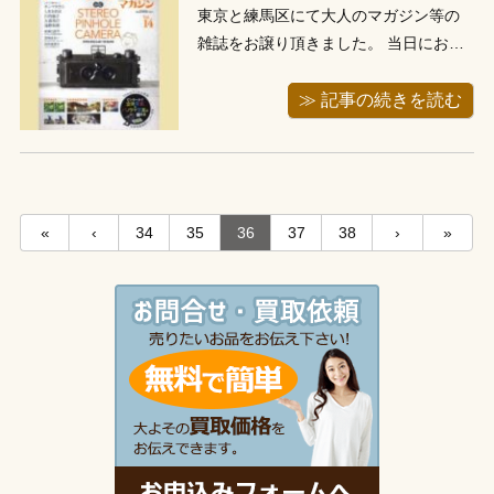
東京と練馬区にて大人のマガジン等の
雑誌をお譲り頂きました。 当日にお電
話頂き、即日にてお伺い、川口市にあ
る当店事務所より車で30分程度でし
≫ 記事の続きを読む
た。 お伺いしお売り頂きたいものを査
定させて頂きますと、どれも付録が付
いております。当日お呼び頂いた奥様
にお聞きしますと、旦那様が趣味で集
«
‹
34
35
36
37
38
›
»
めて...