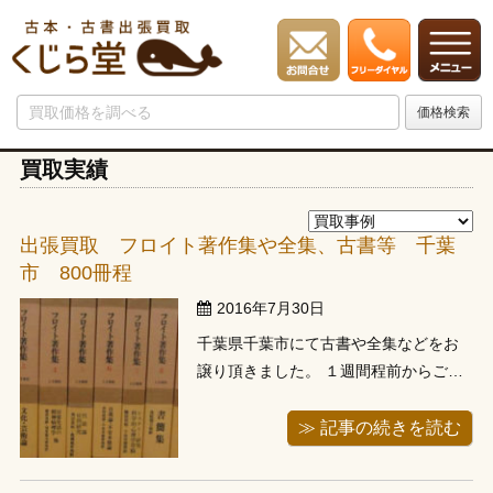
買取実績
出張買取 フロイト著作集や全集、古書等 千葉
市 800冊程
2016年7月30日
千葉県千葉市にて古書や全集などをお
譲り頂きました。 １週間程前からご予
約を頂き、蔵書整理にお伺いしまし
た。なんでも書斎に使っていたお部屋
≫ 記事の続きを読む
を一つ開けたいとのことで、今回お呼
び頂きました。お伺いし本棚を拝見し