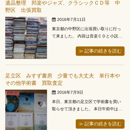
遺品整理 邦楽やジャズ、クラシックＣＤ等 中
と、玄関のところにゲームと漫画や小
野区 出張買取
説...
2016年7月11日
東京都の中野区に出張買い取りに行っ
て来ました。 内容は音楽ＣＤと小説単
行本、音楽ＣＤはＰＯＰの邦楽もござ
いましたが、ジャズやクラシック洋楽
≫ 記事の続きを読む
とございました。 古本と同じでＣＤの
方も需要と供給のバランスでその商品
の価値が決まってきます。やはりＰＯ
足立区 みすず書房 少量でも大丈夫 単行本や
Ｐの邦楽は曲がヒットしたときや有名
その他学術書 買取査定
アー...
2016年7月9日
本日、東京都の足立区で学術書を買い
取らせて頂きました。 本日午前中は東
京の南部古書組合の入札市に参加、午
後事務所に帰ったところで電話があ
≫ 記事の続きを読む