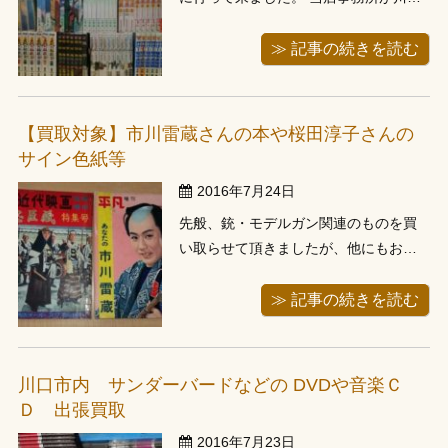
市で県外になりますが、千葉県までは
外環で伺いやすい立地になりますの
≫ 記事の続きを読む
で、１時間もかからずに到着しまし
た。 お伺いし本棚を確認させて頂きま
すと、主に青年コミックのセットとア
【買取対象】市川雷蔵さんの本や桜田淳子さんの
ニメ関連の雑誌をお売りになりたいと
サイン色紙等
のことで...
2016年7月24日
先般、銃・モデルガン関連のものを買
い取らせて頂きましたが、他にもおも
しろいものがありましたので、写真を
載せます。 買取りさせて頂いたお客様
≫ 記事の続きを読む
のお母さまが、市川雷蔵さんが好きだ
ったようで、市川雷蔵さん関連の本も
何点かございました。 雑誌類の買取に
川口市内 サンダーバードなどの DVDや音楽Ｃ
つきましては、発行から２年以内のも
Ｄ 出張買取
のや...
2016年7月23日