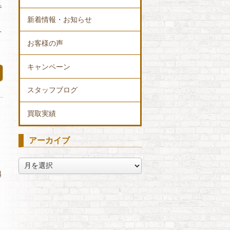
で
新着情報・お知らせ
古
お客様の声
キャンペーン
スタッフブログ
買取実績
アーカイブ
ア
ー
越
カ
イ
、
ブ