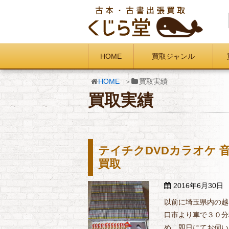
HOME
買取ジャンル
HOME
買取実績
買取実績
テイチクDVDカラオケ 
買取
2016年6月30日
以前に埼玉県内の越
口市より車で３０分
め、即日にてお伺い