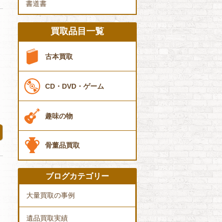
書道書
買取品目一覧
古本買取
CD・DVD・ゲーム
趣味の物
骨董品買取
ブログカテゴリー
大量買取の事例
遺品買取実績