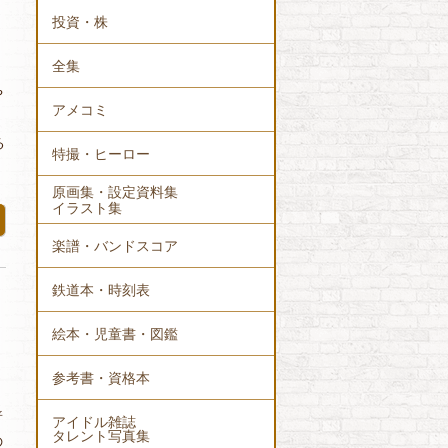
投資・株
全集
や
アメコミ
る
特撮・ヒーロー
原画集・設定資料集
イラスト集
楽譜・バンドスコア
鉄道本・時刻表
絵本・児童書・図鑑
参考書・資格本
普
アイドル雑誌
タレント写真集
の