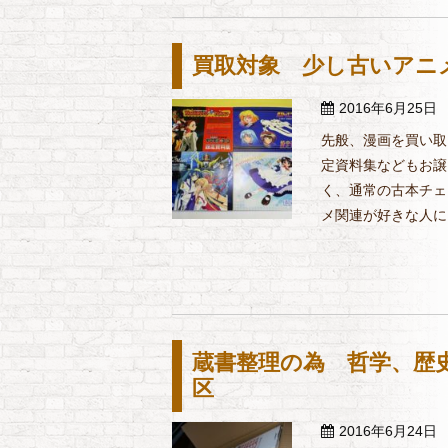
買取対象 少し古いアニ
2016年6月25日
先般、漫画を買い取
定資料集などもお譲
く、通常の古本チェ
メ関連が好きな人には
蔵書整理の為 哲学、歴
区
2016年6月24日