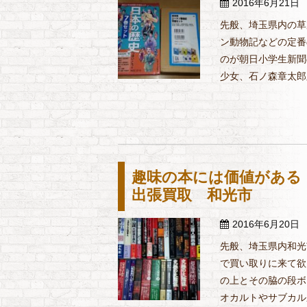
2016年6月21日
先般、埼玉県内の草
ン動物記などの定番
のが朝日小学生新聞
少女、石ノ森章太郎版
趣味の本には価値があ
出張買取 和光市
2016年6月20日
先般、埼玉県内和光
で買い取りに来て欲
の上とその脇の段ボ
オカルトやサブカル系