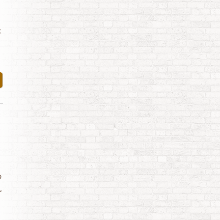
ト
た
の
机
、