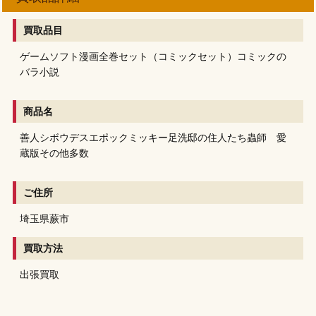
買取品目
ゲームソフト
漫画全巻セット（コミックセット）
コミックの
バラ
小説
商品名
善人シボウデス
エポックミッキー
足洗邸の住人たち
蟲師 愛
蔵版
その他多数
ご住所
埼玉県蕨市
買取方法
出張買取