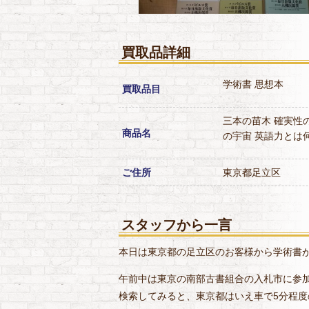
買取品詳細
学術書
思想本
買取品目
三本の苗木
確実性
商品名
の宇宙
英語力とは
ご住所
東京都足立区
スタッフから一言
本日は東京都の足立区のお客様から学術書
午前中は東京の南部古書組合の入札市に参
検索してみると、東京都はいえ車で5分程