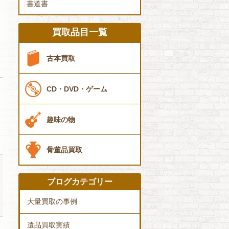
書道書
買取品目一覧
古本買取
CD・DVD・ゲーム
趣味の物
骨董品買取
ブログカテゴリー
大量買取の事例
遺品買取実績