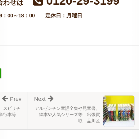
0120-29-3199
合わせは
：00～18：00
定休日：月曜日
Prev
Next
 スピリチ
アルゼンチン童謡全集や児童書、
単行本等
絵本や人気シリーズ等 出張買
取 品川区