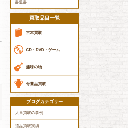
書道書
買取品目一覧
古本買取
CD・DVD・ゲーム
趣味の物
骨董品買取
ブログカテゴリー
大量買取の事例
遺品買取実績