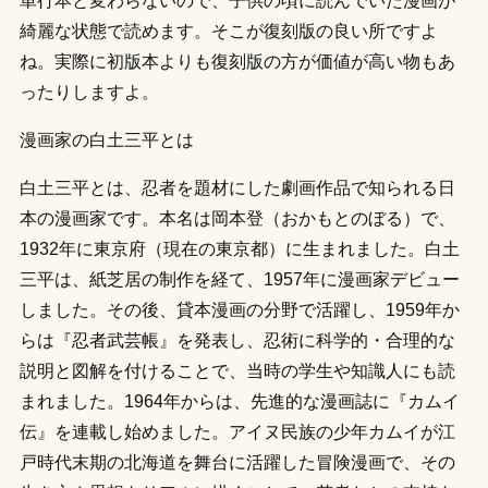
単行本と変わらないので、子供の頃に読んでいた漫画が
綺麗な状態で読めます。そこが復刻版の良い所ですよ
ね。実際に初版本よりも復刻版の方が価値が高い物もあ
ったりしますよ。
漫画家の白土三平とは
白土三平とは、忍者を題材にした劇画作品で知られる日
本の漫画家です。本名は岡本登（おかもとのぼる）で、
1932年に東京府（現在の東京都）に生まれました。白土
三平は、紙芝居の制作を経て、1957年に漫画家デビュー
しました。その後、貸本漫画の分野で活躍し、1959年か
らは『忍者武芸帳』を発表し、忍術に科学的・合理的な
説明と図解を付けることで、当時の学生や知識人にも読
まれました。1964年からは、先進的な漫画誌に『カムイ
伝』を連載し始めました。アイヌ民族の少年カムイが江
戸時代末期の北海道を舞台に活躍した冒険漫画で、その