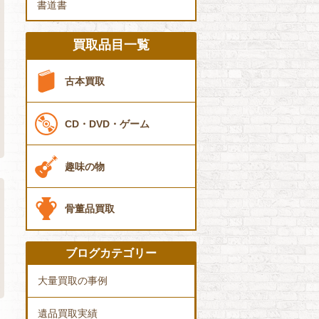
書道書
買取品目一覧
古本買取
CD・DVD・ゲーム
趣味の物
骨董品買取
ブログカテゴリー
大量買取の事例
遺品買取実績