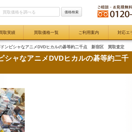
買取実績
買取価格一覧
ご利用案内
対応エ
がドンピシャなアニメDVDヒカルの碁等約二千点 新宿区 買取査定
ピシャなアニメDVDヒカルの碁等約二千