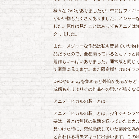
様々なDVDがありましたが、中にはフィギ
がいい物もたくさんありました。メジャー
した。原作は見たことはあってもアニメは
クしました。
また、メジャーな作品は私も昔見ていた物
品だったので、全巻揃っているとちょっと
題作もいっぱいありました。通常版と同じ
て豪華に見えます。また限定版だけのイラ
DVDやBlu-rayを集めると外箱がある
成感もありよりその作品への思いが強くな
アニメ「ヒカルの碁」とは
アニメ「ヒカルの碁」とは、少年ジャンプで
要は、碁とは無縁の生活を送っていたヒカ
見つけた時に、突然憑依していた藤原佐為
と言われる塔矢アキラに出会います。この