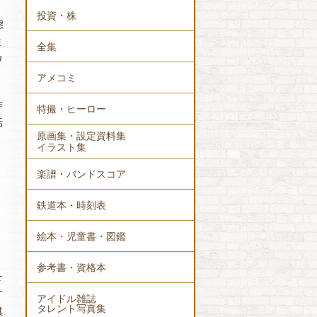
投資・株
態
ま
全集
ワ
アメコミ
作
特撮・ヒーロー
話
原画集・設定資料集
く
イラスト集
楽譜・バンドスコア
鉄道本・時刻表
絵本・児童書・図鑑
参考書・資格本
を
才
アイドル雑誌
タレント写真集
棋