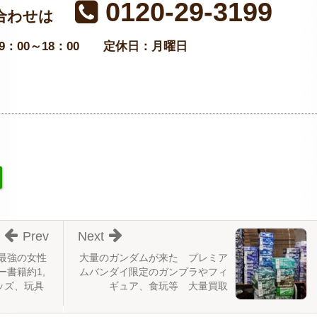
0120-29-3199
合わせは
：00～18：00
定休日：月曜日
Prev
Next
最強の女性
大量のガンダムが来た プレミア
書籍約1,
ムバンダイ限定のガンプラやフィ
ッズ、玩具
ギュア、食玩等 大量買取