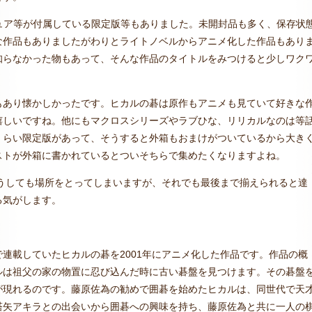
ュア等が付属している限定版等もありました。未開封品も多く、保存状
な作品もありましたがわりとライトノベルからアニメ化した作品もあり
知らなかった物もあって、そんな作品のタイトルをみつけると少しワク
もあり懐かしかったです。ヒカルの碁は原作もアニメも見ていて好きな
嬉しいですね。他にもマクロスシリーズやラブひな、リリカルなのは等
くらい限定版があって、そうすると外箱もおまけがついているから大き
ストが外箱に書かれているとついそちらで集めたくなりますよね。
からどうしても場所をとってしまいますが、それでも最後まで揃えられると達
る気がします。
連載していたヒカルの碁を2001年にアニメ化した作品です。作品の概
ルは祖父の家の物置に忍び込んだ時に古い碁盤を見つけます。その碁盤
が現れるのです。藤原佐為の勧めで囲碁を始めたヒカルは、同世代で天
塔矢アキラとの出会いから囲碁への興味を持ち、藤原佐為と共に一人の