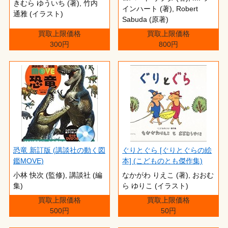
きむら ゆういち (著),‎ 竹内
インハート (著),‎ Robert
通雅 (イラスト)
Sabuda (原著)
買取上限価格
買取上限価格
300円
800円
恐竜 新訂版 (講談社の動く図
ぐりとぐら [ぐりとぐらの絵
鑑MOVE)
本] (こどものとも傑作集)
小林 快次 (監修),‎ 講談社 (編
なかがわ りえこ (著),‎ おおむ
集)
ら ゆりこ (イラスト)
買取上限価格
買取上限価格
500円
50円