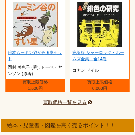
絵本ムーミン谷から 6巻セッ
完訳版 シャーロック・ホー
ト
ムズ全集 全14巻
岡村 美恵子 (著),‎ トーベ・ヤ
コナン ドイル
ンソン (原著)
買取上限価格
買取上限価格
1,500円
6,000円
買取価格一覧を見る
絵本・児童書・図鑑を高く売るポイント！！