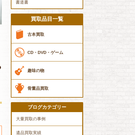
書道書
買取品目一覧
古本買取
CD・DVD・ゲーム
趣味の物
骨董品買取
ブログカテゴリー
大量買取の事例
遺品買取実績