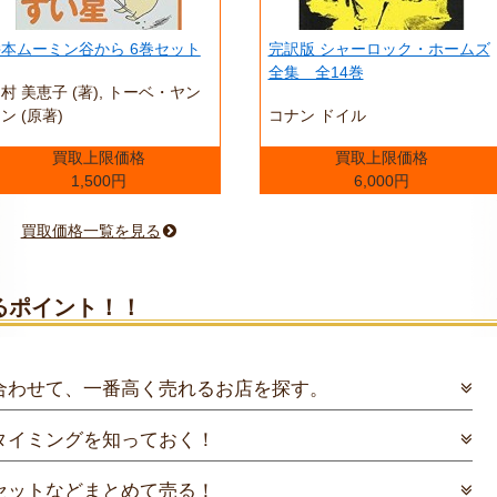
本ムーミン谷から 6巻セット
完訳版 シャーロック・ホームズ
全集 全14巻
村 美恵子 (著),‎ トーベ・ヤン
ン (原著)
コナン ドイル
買取上限価格
買取上限価格
1,500円
6,000円
買取価格一覧を見る
るポイント！！
合わせて、一番高く売れるお店を探す。
タイミングを知っておく！
セットなどまとめて売る！