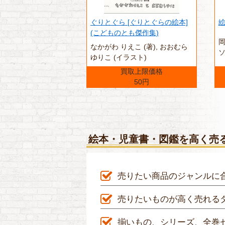
ぐりとぐら [ぐりとぐらの絵本]
絵
(こどものとも傑作集)
岡
なかがわ りえこ (著),‎ おおむら
ソ
ゆりこ (イラスト)
買取上限価格
50円
絵本・児童書・図鑑を高く売
売りたい商品のジャンルに
売りたいものが高く売れる
揃いもの、シリーズ、全巻