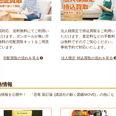
国対応、送料無料にてご利用い
法人様限定で持込買取をご利用い
だけます。ダンボールが無い方
ただけます。査定料などの手数料
無料の宅配買取キットをご用意
は無料ですのでご安心ください。
ています。
事前予約で対応いたします。
宅配買取の流れを見る
法人限定 持込買取の流れを見る
格情報
報を公開中！ 「恐竜 新訂版 (講談社の動く図鑑MOVE)」の他にも