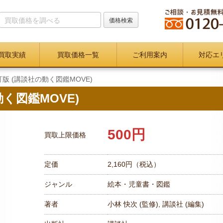
買取実績
買取価格一覧
ご利用案内
対応エ
訂版 (講談社の動く図鑑MOVE)
動く図鑑MOVE)
500円
買取上限価格
定価
2,160円（税込）
ジャンル
絵本・児童書・図鑑
著者
小林 快次 (監修),‎ 講談社 (編集)