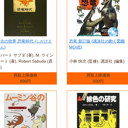
古の世界 恐竜時代 (しかけえ
恐竜 新訂版 (講談社の動く図鑑
ん)
MOVE)
バート サブダ (著),‎ M. ライン
ート (著),‎ Robert Sabuda (原
小林 快次 (監修),‎ 講談社 (編集)
)
買取上限価格
買取上限価格
800円
500円