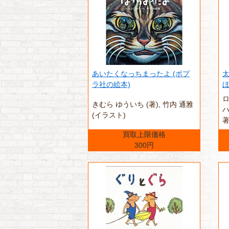
あいたくなっちまったよ (ポプ
太
ラ社の絵本)
ほ
ロ
きむら ゆういち (著),‎ 竹内 通雅
ハ
(イラスト)
著
買取上限価格
300円