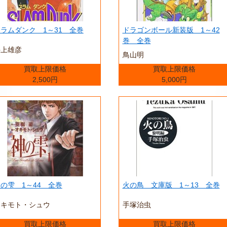
ラムダンク 1～31 全巻
ドラゴンボール新装版 1～42
巻 全巻
井上雄彦
鳥山明
買取上限価格
買取上限価格
2,500円
5,000円
の雫 1～44 全巻
火の鳥 文庫版 1～13 全巻
オキモト・シュウ
手塚治虫
買取上限価格
買取上限価格