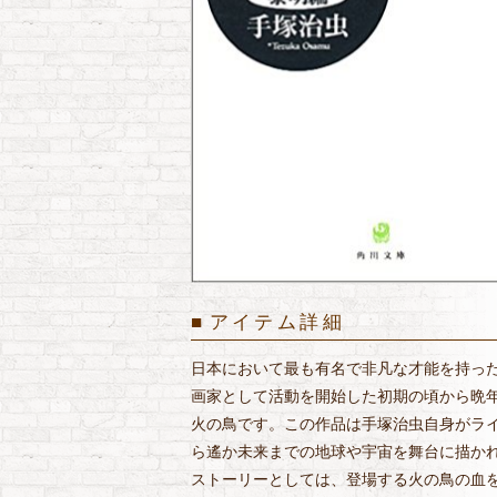
アイテム詳細
日本において最も有名で非凡な才能を持っ
画家として活動を開始した初期の頃から晩
火の鳥です。この作品は手塚治虫自身がラ
ら遙か未来までの地球や宇宙を舞台に描か
ストーリーとしては、登場する火の鳥の血