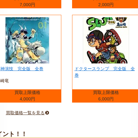
7,000円
2,000円
封神演技 完全版 全巻
ドクタースランプ 完全版 全
巻
藤崎竜
買取上限価格
買取上限価格
4,000円
6,000円
買取価格一覧を見る
イント！！