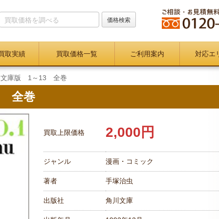
買取実績
買取価格一覧
ご利用案内
対応エ
文庫版 1～13 全巻
3 全巻
2,000円
買取上限価格
ジャンル
漫画・コミック
著者
手塚治虫
出版社
角川文庫