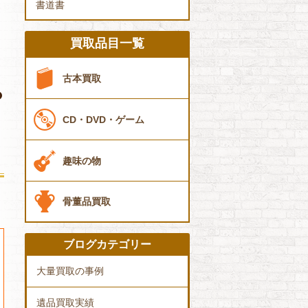
書道書
買取品目一覧
古本買取
CD・DVD・ゲーム
趣味の物
骨董品買取
ブログカテゴリー
大量買取の事例
遺品買取実績