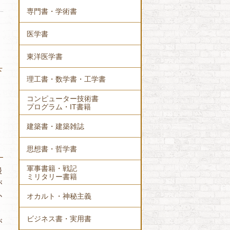
専門書・学術書
医学書
東洋医学書
下
理工書・数学書・工学書
コンピューター技術書
プログラム・IT書籍
建築書・建築雑誌
思想書・哲学書
軍事書籍・戦記
漫
ミリタリー書籍
が
オカルト・神秘主義
か
ビジネス書・実用書
が