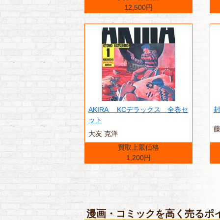
12,500円
AKIRA KCデラックス 全巻セ
ット
大友 克洋
買取上限価格
1,200円
漫画・コミックを高く売るポ