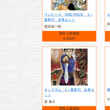
ワンピース ONE PIECE 1～
ス
最新刊 全巻セット
尾田栄一郎
買取上限価格
4,500円
キングダム 1～最新刊 全巻セ
神
ット
原 泰久
買取上限価格