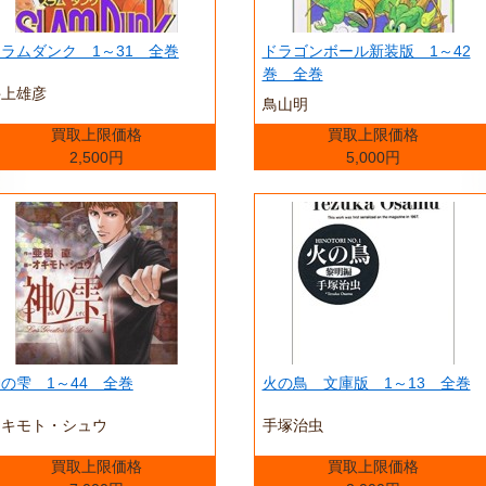
ラムダンク 1～31 全巻
ドラゴンボール新装版 1～42
巻 全巻
井上雄彦
鳥山明
買取上限価格
買取上限価格
2,500円
5,000円
の雫 1～44 全巻
火の鳥 文庫版 1～13 全巻
オキモト・シュウ
手塚治虫
買取上限価格
買取上限価格