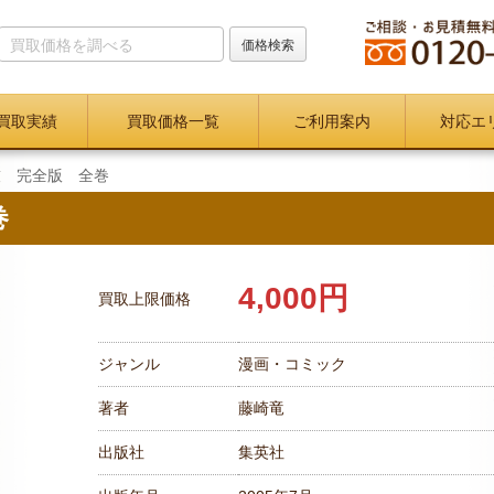
買取実績
買取価格一覧
ご利用案内
対応エ
技 完全版 全巻
巻
4,000円
買取上限価格
ジャンル
漫画・コミック
著者
藤崎竜
出版社
集英社