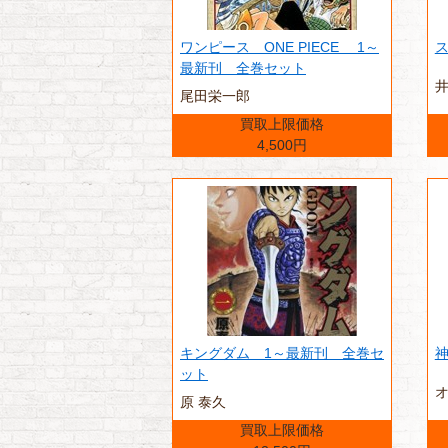
ワンピース ONE PIECE 1～
ス
最新刊 全巻セット
尾田栄一郎
買取上限価格
4,500円
キングダム 1～最新刊 全巻セ
神
ット
原 泰久
買取上限価格