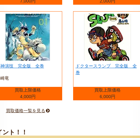
7,000円
2,000円
封神演技 完全版 全巻
ドクタースランプ 完全版 全
巻
藤崎竜
買取上限価格
買取上限価格
4,000円
6,000円
買取価格一覧を見る
イント！！