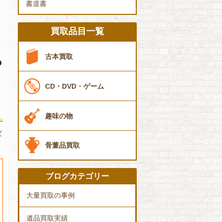
書道書
買取品目一覧
古本買取
CD・DVD・ゲーム
趣味の物
だ
骨董品買取
ブログカテゴリー
大量買取の事例
遺品買取実績