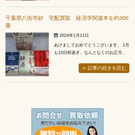
す。 さて、今回古本担当のスタッフが
出張に行ってきたところは東京都中野
千葉県八街市砂 宅配買取 経済学関連本を約300
区です。今回のお客様はお電話からお
冊
問い合 ...
2024年1月11日
あけましておめでとうございます。 1月
も10日程過ぎ、なんとなくのお正月の
雰囲気もおさまってきましたね。今年
はやはり暖冬なのか去年のような厳し
≫ 記事の続きを読む
い寒さは朝と夜くらいで昼間はまだ頑
張れる寒さですね。 今回のお客様は当
店に着払いで送って頂く宅配でご案内
しましたお客様です。お客様のお住い
...