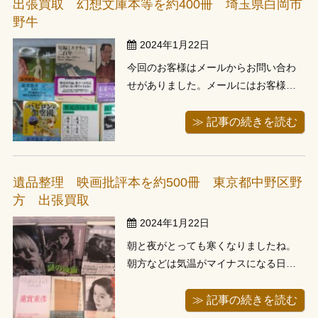
出張買取 幻想文庫本等を約400冊 埼玉県白岡市
車やバイクだと特に単行本だと古い年
野牛
代の物でも ...
2024年1月22日
今回のお客様はメールからお問い合わ
せがありました。メールにはお客様情
報と一緒に本棚に入っている状態の写
真も送って頂けましたので、事前にど
≫ 記事の続きを読む
ういった本があるのかがわかり、当日
もスムーズに作業が行えました。 当店
では出張になると、どうしても内容や
遺品整理 映画批評本を約500冊 東京都中野区野
冊数が必要になってしまいます。しか
方 出張買取
し持ち ...
2024年1月22日
朝と夜がとっても寒くなりましたね。
朝方などは気温がマイナスになる日も
多くて、朝起きるのが辛い時もありま
す。天気は晴れている日が多いからか
≫ 記事の続きを読む
昼間は少し暖かい日があるのが救いで