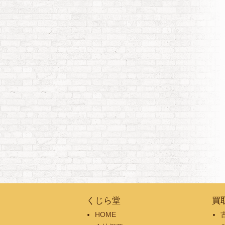
くじら堂
買
HOME