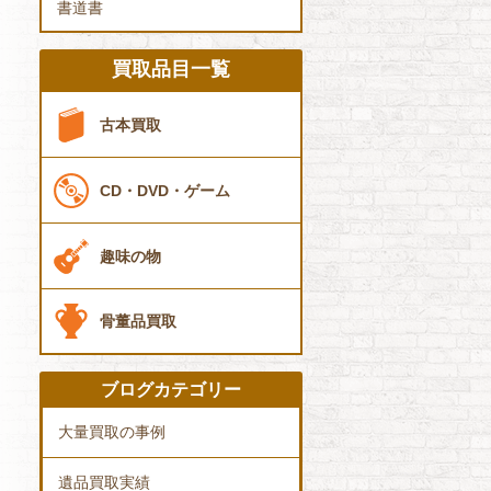
書道書
買取品目一覧
古本買取
CD・DVD・ゲーム
趣味の物
骨董品買取
ブログカテゴリー
大量買取の事例
遺品買取実績