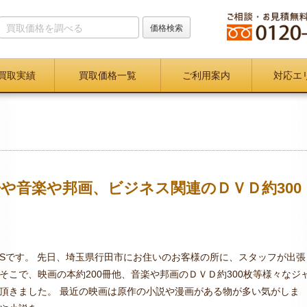
買取実績
買取価格一覧
ご利用案内
対応エ
冊や音楽や邦画、ビジネス関連のＤＶＤ約300
Sです。 先日、埼玉県行田市にお住いのお客様の所に、スタッフが出張
そこで、映画の本約200冊他、音楽や邦画のＤＶＤ約300枚等様々なジ
頂きました。 最近の映画は原作の小説や漫画がある物が多い気がしま