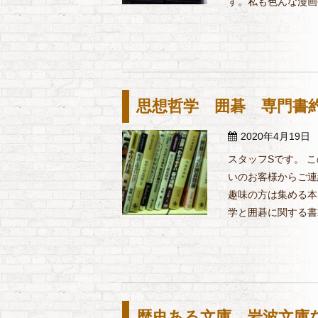
す。私も色んな漫画や
思想哲学 囲碁 専門書約
2020年4月19日
スタッフSです。 
いのお客様からご連
趣味の方は集める本
学と囲碁に関する書籍
歴史ある文庫 岩波文庫な