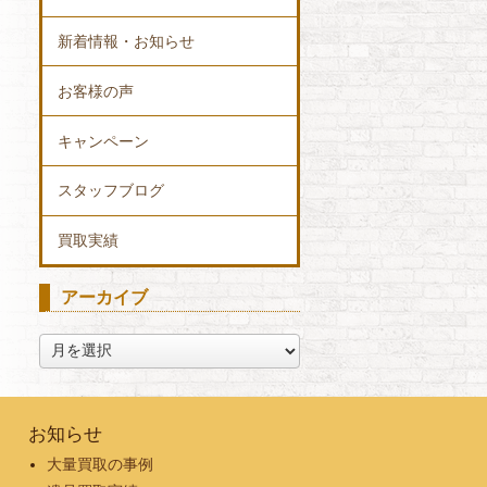
新着情報・お知らせ
お客様の声
キャンペーン
スタッフブログ
買取実績
アーカイブ
ア
ー
カ
イ
ブ
お知らせ
大量買取の事例