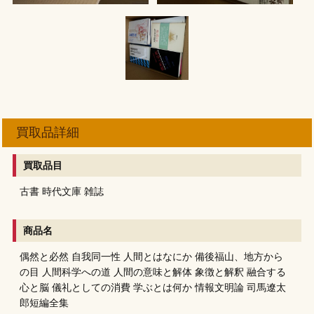
買取品詳細
買取品目
古書
時代文庫
雑誌
商品名
偶然と必然
自我同一性
人間とはなにか
備後福山、地方から
の目
人間科学への道
人間の意味と解体
象徴と解釈
融合する
心と脳
儀礼としての消費
学ぶとは何か
情報文明論
司馬遼太
郎短編全集