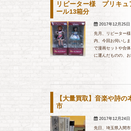
リピーター様 プリキュ
ール13箱分
2017年12月25日
先月、リピーター様
内、今回お伺いしま
で漫画セットや合体
に運んだものの、お部
【大量買取】音楽や詩の本
市
2017年12月24日
先日、埼玉県入間市に