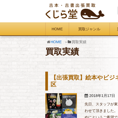
HOME
買取ジャンル
HOME
買取実績
買取実績
【出張買取】絵本やビジネ
区
2018年1月17日
先日、スタッフが東
わせて頂きました。
めにというご希望で