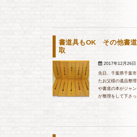
書道具もOK その他書道
取
2017年12月26日
先日、千葉県千葉市
たお父様の遺品整理
や書道の本がジャン
が整理をして下さって