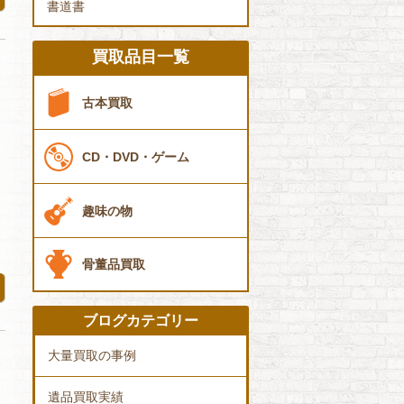
書道書
買取品目一覧
古本買取
CD・DVD・ゲーム
ト
趣味の物
骨董品買取
ブログカテゴリー
大量買取の事例
遺品買取実績