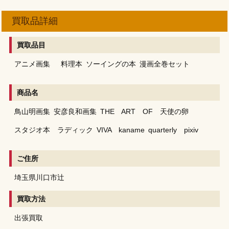
買取品詳細
買取品目
アニメ画集
料理本
ソーイングの本
漫画全巻セット
商品名
鳥山明画集
安彦良和画集
THE ART OF 天使の卵
スタジオ本 ラディック
VIVA kaname
quarterly pixiv
ご住所
埼玉県川口市辻
買取方法
出張買取