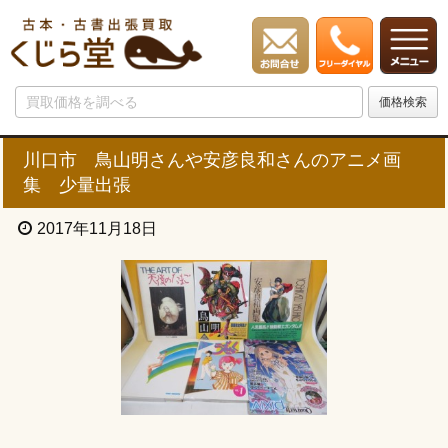
川口市 鳥山明さんや安彦良和さんのアニメ画
集 少量出張
2017年11月18日