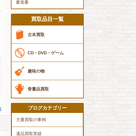
書道書
買取品目一覧
古本買取
CD・DVD・ゲーム
趣味の物
骨董品買取
ブログカテゴリー
覧
大量買取の事例
遺品買取実績