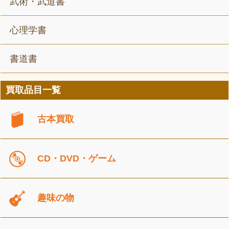
武術・武道書
心理学書
書道書
買取品目一覧
古本買取
CD・DVD・ゲーム
趣味の物