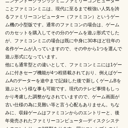
ニンテンドークラシックミニファミリーコンピューター
ことファミコンミニは、現代に至るまで根強い人気を誇
るファミリーコンピューター（ファミコン）というゲー
ム機の小型版です。通常のファミコンの場合は、ゲーム
のカセットを購入してその分のゲームを遊ぶ形式でした
が、ファミコンミニの場合は既に中身に30本ほど往年の
名作ゲームが入っていますので、その中から1つを選んで
遊ぶ形式になっています。
他にも通常型との違いとして、ファミコンミニには1ゲー
ムに付きセーブ機能が4つ程搭載されており、例えばゲー
ムAのデーターを途中まで記録した後で新しくゲームBを
遊ぶという様な事も可能です。現代のテレビ事情もしっ
かり考慮した調整がなされていますので、ゲーム画面が
古い仕様の為に見難い等と言う心配もありません。ちな
みに、収録ゲームはファミコンからのエントリーと、後
年発売されたファミリーコンピュータ―ディスクシステ