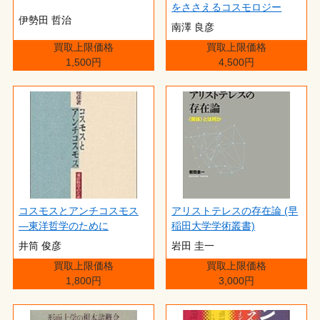
をささえるコスモロジー
伊勢田 哲治
南澤 良彦
買取上限価格
買取上限価格
1,500円
4,500円
コスモスとアンチコスモス
アリストテレスの存在論 (早
―東洋哲学のために
稲田大学学術叢書)
井筒 俊彦
岩田 圭一
買取上限価格
買取上限価格
1,800円
3,000円