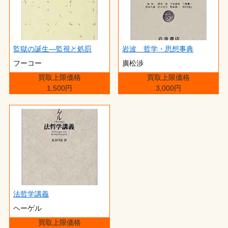
監獄の誕生―監視と処罰
岩波 哲学・思想事典
フーコー
廣松渉
買取上限価格
買取上限価格
1,500円
3,000円
法哲学講義
ヘーゲル
買取上限価格