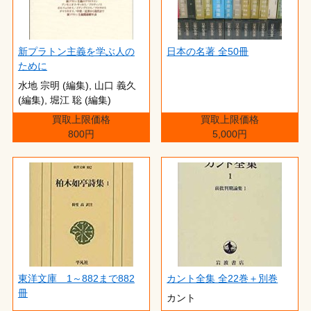
新プラトン主義を学ぶ人の
日本の名著 全50冊
ために
水地 宗明 (編集),‎ 山口 義久
(編集),‎ 堀江 聡 (編集)
買取上限価格
買取上限価格
800円
5,000円
東洋文庫 1～882まで882
カント全集 全22巻＋別巻
冊
カント