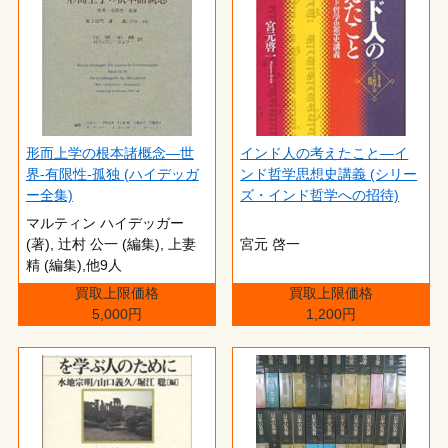
形而上学の根本諸概念―世
インド人の考えたこと―イ
界‐有限性‐孤独 (ハイデッガ
ンド哲学思想史講義 (シリー
ー全集)
ズ・インド哲学への招待)
マルティン ハイデッガー
(著),‎ 辻村 公一 (編集),‎ 上妻
宮元 啓一
精 (編集),他9人
買取上限価格
買取上限価格
5,000円
1,200円