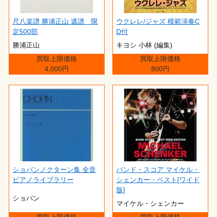
尺八楽譜 勝浦正山 遺譜 限
ウクレレ/ジャズ 模範演奏C
定500部
D付
勝浦正山
キヨシ 小林 (編集)
買取上限価格
買取上限価格
4,000円
800円
ショパンノクターン集 全音
バンド・スコア マイケル・
ピアノライブラリー
シェンカー・ベスト[ワイド
版]
ショパン
マイケル・シェンカー
買取上限価格
買取上限価格