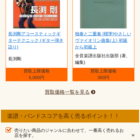
長渕剛アコースティックギ
独奏と二重奏 [標準]やさしい
ターテクニック (ギター弾き
ヴァイオリン曲集(上) 初級
語り)
から初級上
全音楽譜出版社出版部 (著,
長渕剛
編集)
買取上限価格
買取上限価格
5,000円
300円
買取価格一覧を見る
楽譜・バンドスコアを高く売るポイント！！
売りたい商品のジャンルに合わせて、一番高く売れるお
店を探す。