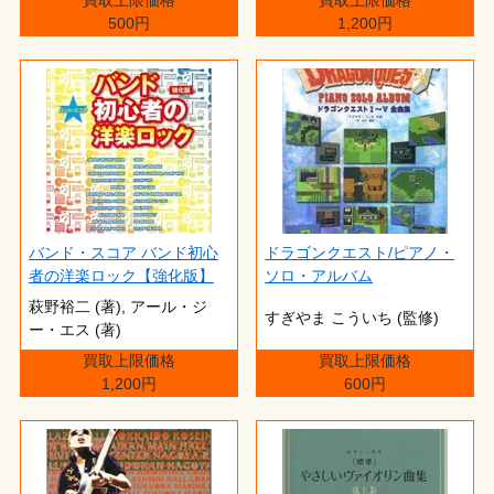
500円
1,200円
バンド・スコア バンド初心
ドラゴンクエスト/ピアノ・
者の洋楽ロック【強化版】
ソロ・アルバム
萩野裕二 (著),‎ アール・ジ
すぎやま こういち (監修)
ー・エス (著)
買取上限価格
買取上限価格
1,200円
600円