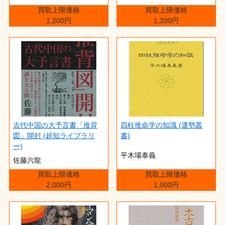
買取上限価格
買取上限価格
1,200円
1,200円
古代中国の大予言書「推背
四柱推命学の知識 (運勢叢
図」開封 (超知ライブラリ
書)
ー)
平木場泰義
佐藤六龍
買取上限価格
買取上限価格
2,000円
1,000円