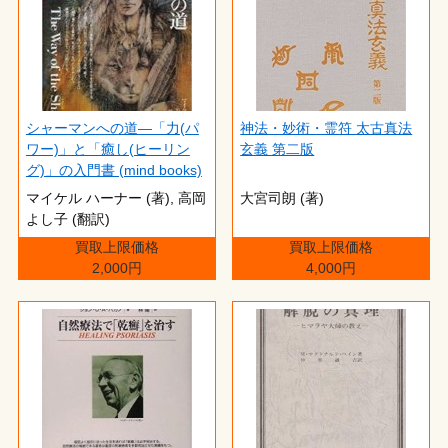
シャーマンへの道―「力(パ
神法・妙術・霊符 太古真法
ワー)」と「癒し(ヒーリン
玄義 第二版
グ)」の入門書 (mind books)
マイケル ハーナー (著),‎ 高岡
大宮司朗 (著)
よし子 (翻訳)
買取上限価格
買取上限価格
2,000円
4,000円