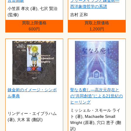
言霊開眼
フリーメイソンと錬金術―
西洋象徴哲学の系譜
小笠原 孝次 (著),‎ 七沢 賢治
(監修)
吉村 正和
買取上限価格
買取上限価格
600円
1,200円
錬金術のイメージ・シンボ
聖なる癒し―高次元存在と
ル事典
の“共同創造”による21世紀の
ヒーリング
ミッシェル・スモール ライ
リンディー・エイブラハム
ト (著),‎ Machaelle Small
(著),‎ 大木 富 (翻訳)
Wright (原著),‎ 穴口 恵子 (翻
訳)