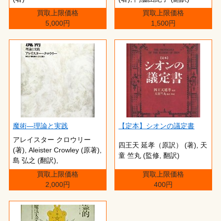
買取上限価格
買取上限価格
5,000円
1,500円
魔術―理論と実践
【定本】シオンの議定書
アレイスター クロウリー
四王天 延孝（原訳） (著),‎ 天
(著),‎ Aleister Crowley (原著),‎
童 竺丸 (監修, 翻訳)
島 弘之 (翻訳),‎
買取上限価格
買取上限価格
2,000円
400円