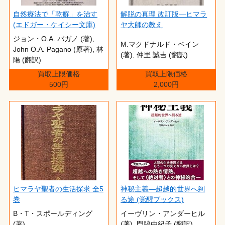
自然療法で「乾癬」を治す
解脱の真理 改訂版―ヒマラ
(エドガー・ケイシー文庫)
ヤ大師の教え
ジョン・O.A. パガノ (著),‎
M.マクドナルド・ベイン
John O.A. Pagano (原著),‎ 林
(著),‎ 仲里 誠吉 (翻訳)
陽 (翻訳)
買取上限価格
買取上限価格
500円
2,000円
ヒマラヤ聖者の生活探求 全5
神秘主義―超越的世界へ到
巻
る途 (覚醒ブックス)
B・T・スポールディング
イーヴリン・アンダーヒル
(著)
(著),‎ 門脇由紀子 (翻訳)