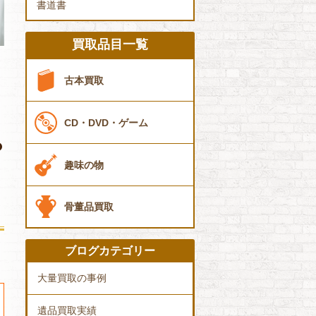
書道書
買取品目一覧
古本買取
CD・DVD・ゲーム
趣味の物
骨董品買取
ブログカテゴリー
大量買取の事例
遺品買取実績