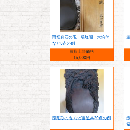
雨畑真石の硯 瑞峰閣 木箱付
筆
など8点の例
買取上限価格
15,000円
龍彫刻の硯 など書道具20点の例
箱