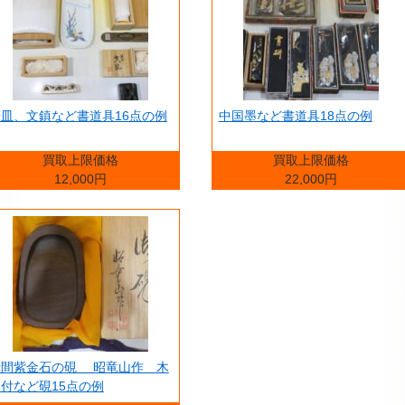
皿、文鎮など書道具16点の例
中国墨など書道具18点の例
買取上限価格
買取上限価格
12,000円
22,000円
赤間紫金石の硯 昭竜山作 木
付など硯15点の例