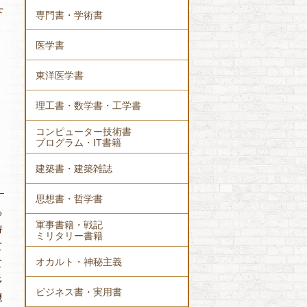
下
専門書・学術書
医学書
東洋医学書
理工書・数学書・工学書
コンピューター技術書
プログラム・IT書籍
建築書・建築雑誌
思想書・哲学書
る
軍事書籍・戦記
持
ミリタリー書籍
て
オカルト・神秘主義
て
多
ビジネス書・実用書
麿