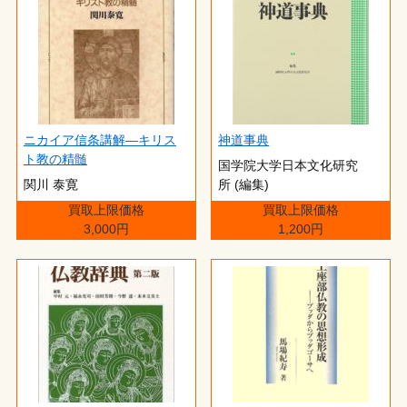
ニカイア信条講解―キリス
神道事典
ト教の精髄
国学院大学日本文化研究
関川 泰寛
所 (編集)
買取上限価格
買取上限価格
3,000円
1,200円