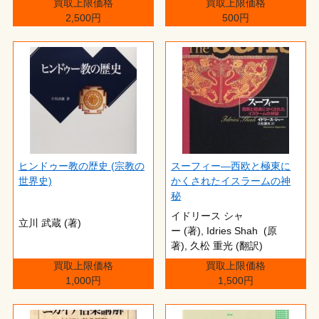
買取上限価格
買取上限価格
2,500円
500円
ヒンドゥー教の歴史 (宗教の
スーフィー―西欧と極東に
世界史)
かくされたイスラームの神
秘
イドリース シャ
立川 武蔵 (著)
ー (著), Idries Shah (原
著), 久松 重光 (翻訳)
買取上限価格
買取上限価格
1,000円
1,500円