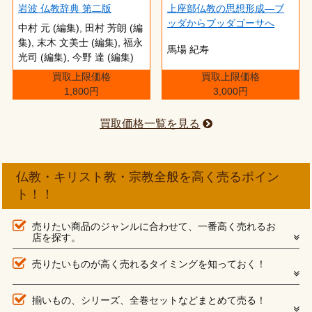
岩波 仏教辞典 第二版
上座部仏教の思想形成―ブ
ッダからブッダゴーサへ
中村 元 (編集), 田村 芳朗 (編
集), 末木 文美士 (編集), 福永
馬場 紀寿
光司 (編集), 今野 達 (編集)
買取上限価格
買取上限価格
1,800円
3,000円
買取価格一覧を見る
仏教・キリスト教・宗教全般を高く売るポイン
ト！！
売りたい商品のジャンルに合わせて、一番高く売れるお
店を探す。
売りたいものが高く売れるタイミングを知っておく！
揃いもの、シリーズ、全巻セットなどまとめて売る！