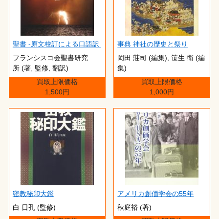
聖書 -原文校訂による口語訳
事典 神社の歴史と祭り
フランシスコ会聖書研究
岡田 莊司 (編集), 笹生 衛 (編
所 (著, 監修, 翻訳)
集)
買取上限価格
買取上限価格
1,500円
1,000円
密教秘印大鑑
アメリカ創価学会の55年
白 日孔 (監修)
秋庭裕 (著)