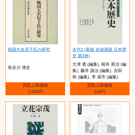
戦国大名尼子氏の研究
古代3 (新版 岩波講座 日本歴
史 第3巻)
大津 透 (編集), 桜井 英治 (編
長谷川 博史
集), 藤井 讓治 (編集), 吉田
裕 (編集), 李 成市 (編集)
買取上限価格
買取上限価格
1,500円
500円