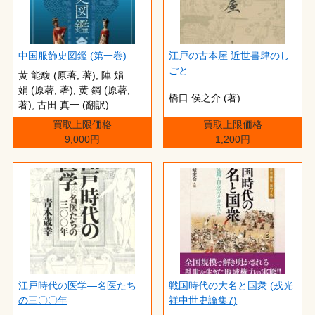
中国服飾史図鑑 (第一巻)
江戸の古本屋 近世書肆のし
ごと
黄 能馥 (原著, 著), 陣 娟
娟 (原著, 著), 黄 鋼 (原著,
橋口 侯之介 (著)
著), 古田 真一 (翻訳)
買取上限価格
買取上限価格
9,000円
1,200円
江戸時代の医学―名医たち
戦国時代の大名と国衆 (戎光
の三〇〇年
祥中世史論集7)