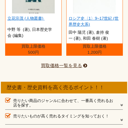
立花宗茂 (人物叢書)
ロシア史〈1〉9~17世紀 (世
界歴史大系)
中野 等 (著), 日本歴史学
田中 陽児 (著), 倉持 俊
会 (編集)
一 (著), 和田 春樹 (著)
買取上限価格
買取上限価格
500円
1,200円
買取価格一覧を見る
歴史書・歴史資料を高く売るポイント！！
売りたい商品のジャンルに合わせて、一番高く売れるお
店を探す。
売りたいものが高く売れるタイミングを知っておく！