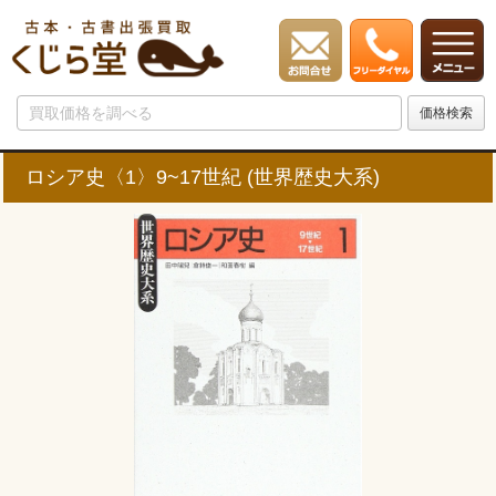
ロシア史〈1〉9~17世紀 (世界歴史大系)