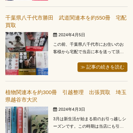
お客様が宅配でも大丈夫とのことでし
たので、段ボールに梱包して頂き、当
千葉県八千代市勝田 武道関連本を約550冊 宅配
店へ着払いで送って頂きました。届い
買取
た ...
2024年4月5日
この前、千葉県八千代市にお住いのお
客様から宅配で当店に本を送って頂き
ました。武術関連の本が中心で550冊程
あるそうです。こちらのお客様は全体
≫ 記事の続きを読む
的に家の中を片していて、大量にある
本をまとめて片したくて、当店へお電
話をしてくれたそうです。送って頂い
植物関連本を約300冊 引越整理 出張買取 埼玉
た本の中には専門書ではない本も混ざ
県越谷市大沢
って ...
2024年4月3日
3月は新生活が始まる前のお引っ越しシ
ーズンです。この時期は当店にも引っ