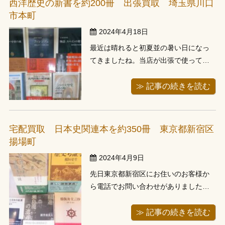
西洋歴史の新書を約200冊 出張買取 埼玉県川口
メールを送ってくれました。遺品整理
市本町
らしく本 ...
2024年4月18日
最近は晴れると初夏並の暑い日になっ
てきましたね。当店が出張で使ってい
る車はハイエースという少し大きめの
車です。この間の晴れた日に出張スタ
≫ 記事の続きを読む
ッフが愛情込めてハイエースのお手入
れをしていました。もう何年も運転し
ていますのでハイエースをバッチリ乗
宅配買取 日本史関連本を約350冊 東京都新宿区
りこなしています。そのお手入れした
揚場町
次の日に ...
2024年4月9日
先日東京都新宿区にお住いのお客様か
ら電話でお問い合わせがありました。
本の内容をお伺いしますと、日本史関
連本で350冊程らしいです。物量的に出
≫ 記事の続きを読む
張でのご案内が難しかったのですが、