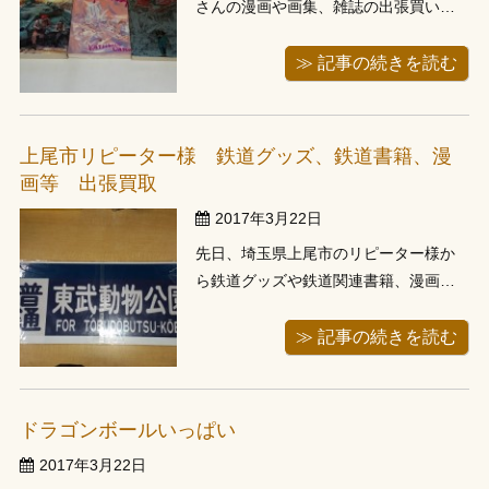
さんの漫画や画集、雑誌の出張買い取
りに行ってきました。前日にお電話で
お問い合わせ頂き、お伺いさせて頂い
≫ 記事の続きを読む
たお客様です。アキラとか大友さんの
漫画があるんだけど状態悪くても買い
取れますか？というお問い合わせを頂
上尾市リピーター様 鉄道グッズ、鉄道書籍、漫
き伺わせて頂いたお客様です。お伺い
画等 出張買取
し玄関の...
2017年3月22日
先日、埼玉県上尾市のリピーター様か
ら鉄道グッズや鉄道関連書籍、漫画全
巻セットなどをお譲り頂きました。こ
の買取事例を記載させて頂いているま
≫ 記事の続きを読む
での間にも数回、出張買い取りに伺わ
せて頂いており、何度もお呼び頂いて
いるリピーター様です。今回は鉄道関
ドラゴンボールいっぱい
連グッズや鉄道関連書籍、雑誌、漫画
2017年3月22日
全巻セッ...