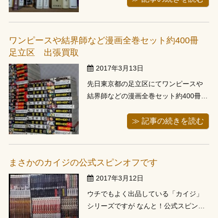
せて頂きました。お電話でご依頼させ
て頂いた際は、日本列島改造論がある
んだけど、ということ、亡くなられた
ワンピースや結界師など漫画全巻セット約400冊
お父様の本とのことでした。お話が上
足立区 出張買取
手な...
2017年3月13日
先日東京都の足立区にてワンピースや
結界師などの漫画全巻セット約400冊を
お譲り頂きました。週末にお電話頂
き、即日で出張させて頂いたお客様で
≫ 記事の続きを読む
す。この日は４件の出張買取のうち３
件が即日での出張買取となり、少しお
待たせてしてしまったお客様もいらっ
まさかのカイジの公式スピンオフです
しゃり、３月引っ越しシーズンの出張
2017年3月12日
買取の...
ウチでもよく出品している「カイジ」
シリーズですが なんと！公式スピンオ