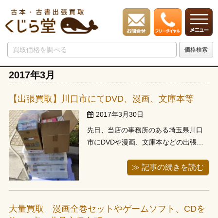
2017年3月
【出張買取】川口市にてDVD、漫画、文庫本等
2017年3月30日
先日、当店の事務所のある埼玉県川口
市にDVDや漫画、文庫本などの出張買
取にお伺いさせて頂きました。週末に
お電話頂き、平日に伺わせて頂いたお
≫ 記事の続きを読む
客様です。当店事務所から、わずか15
分程の距離で到着、超大型マンション
で、オートロックをのインターホンを
大量買取 漫画全巻セットやゲームソフト、CDを
鳴らしてからお部屋に到着するまで10