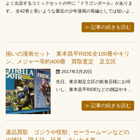
よく出品するコミックセットの中に『ドラゴンボール』がありま
す。 全42巻と長いような最近の少年漫画の長編としては短いよう
な長さですね 昔からの人気作なので、買取等でもよくあったりし
ます。 でも、作品自体古いせいかちょっと劣化が激しいのがある
≫ 記事の続きを読む
と残念です あと読んでいた時代やんちゃな ...
揃いの漫画セット 東本昌平RIDE全100冊やキリ
ン、メジャー等約400冊 買取査定 足立区
2017年3月20日
先日、東京都足立区の飲食店様にお伺
いし、東本昌平RIDEなどの雑誌やキリ
ンなどの漫画全巻セットをお譲り頂き
ました。ここ最近足立区のお客様から
≫ 記事の続きを読む
多くの出張依頼を頂いております。当
店事務所倉庫から近く大変ありがたい
です。お電話でお問い合わせ頂き、即
遺品買取 ゴジラや怪獣、セーラームーンなどの
日出張でお伺いしました。査定をしな