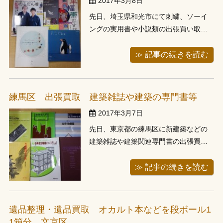
2017年3月8日
先日、埼玉県和光市にて刺繍、ソーイ
ングの実用書や小説類の出張買い取り
に行ってきました。当日午前中にお電
話頂き、午後からお伺い、即日対応さ
≫ 記事の続きを読む
せて頂いたお客様でした。当初、大手
古本チェーン店さんに自転車で持ち込
もうとしたそうですが、重すぎて諦め
練馬区 出張買取 建築雑誌や建築の専門書等
たそうです。大判本も含めて200冊を自
2017年3月7日
転車...
先日、東京都の練馬区に新建築などの
建築雑誌や建築関連専門書の出張買い
取りに行ってきました。平日にお電話
頂き、週末にお伺いさせて頂きまし
≫ 記事の続きを読む
た。今回建築の雑誌が多くあるとのこ
とで、他の出張買取り店に数件電話し
たところ、断られたとのこと、当店で
遺品整理・遺品買取 オカルト本などを段ボール1
は建築雑誌の買取実績があるため、喜
1箱分 文京区