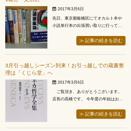
んでお伺い...
2017年3月6日
先日、東京都板橋区にてオカルト本や
小説単行本の出張買い取りに行ってき
ました。お電話で、蔵書の遺品整理の
ご依頼を頂いたお客様です。お電話で
≫ 記事の続きを読む
は、古い小説類など一般的な本が、300
冊位ありますけど買い取れますか、と
いうお問い合わせでした。小説類は刊
3月引っ越しシーズン到来！お引っ越しでの蔵書整
行から2年程度経過すると価値が下がる
理は「くじら堂」へ
も...
2017年3月6日
ご覧頂き、ありがとうございます。
店長の高橋です。 今年度の年始はお引
っ越しのお客様が例年になく多いと感
じる１月でした。 3月を迎え、もしかし
≫ 記事の続きを読む
たら1月にお引越しが多かった分、3月
のお引っ越しシーズンは少し暇になる