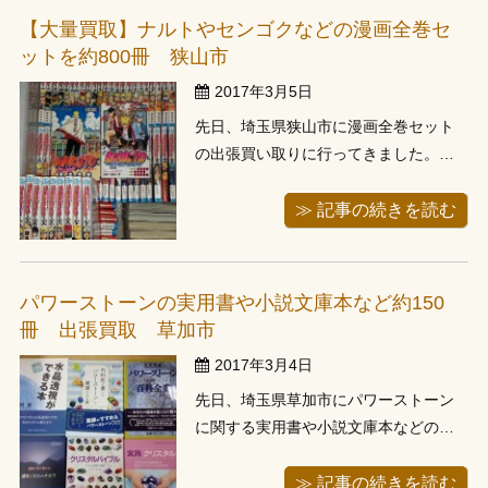
かも、とも思いましたが、実際３月に
【大量買取】ナルトやセンゴクなどの漫画全巻セ
なると他の月よりもお引っ越しでの ...
ットを約800冊 狭山市
2017年3月5日
先日、埼玉県狭山市に漫画全巻セット
の出張買い取りに行ってきました。お
電話でお問い合わせ頂き、平日にお伺
いさせて頂いたお客様でした。お電話
≫ 記事の続きを読む
で漫画がどれ位あれば来てもらえます
か？というお問い合わせを頂いたお客
様でした。数量をお聞きすると５００
パワーストーンの実用書や小説文庫本など約150
冊～６００冊位とのことで、狭山市ま
冊 出張買取 草加市
で１時間...
2017年3月4日
先日、埼玉県草加市にパワーストーン
に関する実用書や小説文庫本などの出
張買い取りに行って来ました。お電話
でお問い合わせ頂き、翌日に伺わせて
≫ 記事の続きを読む