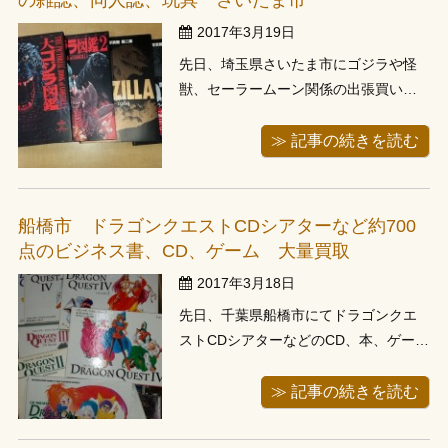
の雑誌、同人誌、玩具 さいたま市
がら...
2017年3月19日
先日、埼玉県さいたま市にゴジラや怪
獣、セーラームーン関係の出張買い取
りに行ってきました。去年お亡くなり
になったご親族の方の遺品整理、遺品
≫ 記事の続きを読む
買取の内容でした。かなりの量がある
とお問い合わせ時にご連絡頂いていた
ためスタッフと２人で伺わせて頂きま
船橋市 ドラゴンクエストCDシアターなど約700
した。拝見しますと、４畳半のスペー
点のビジネス書、CD、ゲーム 大量買取
スいっぱ...
2017年3月18日
先日、千葉県船橋市にてドラゴンクエ
ストCDシアターなどのCD、本、ゲーム
ソフト、本体を約700点お譲り頂きまし
た。１週間ほど前からお電話でご予約
≫ 記事の続きを読む
を頂いていたお引っ越しのお客様でし
た。当日お伺いしますと、まさにお引