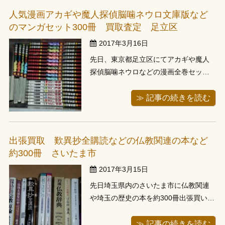
っ越しの真っ最中という状態でした。
人気漫画アカギや魔人探偵脳噛ネウロ文庫版など
買取希望の商品があるお部屋へ通して...
のマンガセット300冊 買取査定 足立区
2017年3月16日
先日、東京都足立区にてアカギや魔人
探偵脳噛ネウロなどの漫画全巻セット
やゲームソフト約300点をお譲り頂きま
した前日にお電話頂き、当日はご予約
≫ 記事の続きを読む
がいっぱいとなってしまっていたた
め、翌日にお伺いしました。今回はお
引っ越しによる蔵書整理とのことでし
出張買取 歎異抄全購読などの仏教関連の本など
た。お電話では100冊少々とお聞きし、
約300冊 さいたま市
お...
2017年3月15日
先日埼玉県内のさいたま市に仏教関連
や埼玉の歴史の本を約300冊出張買い取
りにてお譲り頂きました。数日前にお
電話でお問い合わせを頂き、お伺いさ
≫ 記事の続きを読む