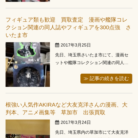
て頂いたお客様です。3月終盤になり、
お引っ越しでの蔵書整理のご依頼を多
数頂いていており、ご予約の関係で平
フィギュア類も歓迎 買取査定 漫画や艦隊コレ
日の夕方に伺えず週末にお伺いさせて
クション関連の同人誌やフィギュアを300点強 さ
頂き...
いたま市
2017年3月25日
先日、埼玉県さいたま市にて、漫画セ
ットや艦隊コレクション関連の同人誌
やフィギュアなどをお譲り頂きまし
た。前日にお電話頂き翌日にお伺いさ
≫ 記事の続きを読む
せて頂いたお客様です。さいたま市見
沼区はよく出張買取りにお伺いさせて
頂く立地となっておりますが、この地
根強い人気作AKIRAなど大友克洋さんの漫画、大
域は駐車場がない場所が多く、今回も
判本、アニメ画集等 草加市 出張買取
お客様がお...
2017年3月24日
先日、埼玉県内の草加市にて大友克洋