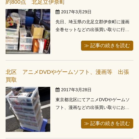
約800点 北足立伊奈町
分...
2017年3月29日
先日、埼玉県の北足立郡伊奈町に漫画
全巻セットなどの出張買い取りに行っ
てきました。2週間ほど前からご予約頂
き、お伺いさせて頂いたお客様です。
≫ 記事の続きを読む
お伺いしますとお売り頂く予定の漫画
を2階から下ろしている真っ最中でし
た。今回はお引っ越しのため、小学校
北区 アニメDVDやゲームソフト、漫画等 出張
の頃からためた漫画の整理をすること
買取
にした...
2017年3月28日
東京都北区にてアニメDVDやゲームソ
フト、漫画などの出張買い取りにお伺
いしました。前日にご連絡頂き、翌日
にお伺いさせて頂いたお客様です。お
≫ 記事の続きを読む
電話頂いた時点で、午前10時と午後3時
にご予約が入っており、お昼どきでも