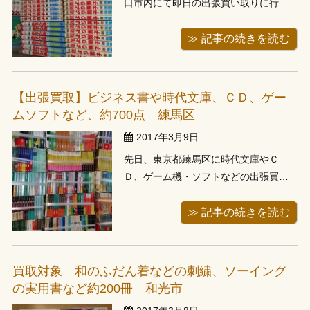
口市内にて即日の出張買い取りに行っ
てきました。当日お電話頂き、即日出
張しました。当店から車で10分少々と
≫ 記事の続きを読む
近場だったのですが、車の停車場所を
探すのに少し時間がかかりました。お
伺いしますと、リビングにご案内頂
【出張買取】ビジネス書や時代文庫、ＣＤ、ゲー
き、本を拝見させて頂きます。今日か
ムソフトなど、約700点 練馬区
ら俺は、...
2017年3月9日
先日、東京都練馬区に時代文庫やＣ
Ｄ、ゲーム機・ソフトなどの出張買い
取りに行ってきました。お電話で１週
間前にお問い合わせ頂いたお客様でし
≫ 記事の続きを読む
た。お伺いすると、お家の前に某高級
車が置いてあり驚きました。東北出身
の田舎者の私は驚いてばかりです。居
買取対象 和のふだん着などの刺繍、ソーイング
間にご案内頂き、お客様が本を次々と
の実用書など約200冊 和光市
運んで頂き...