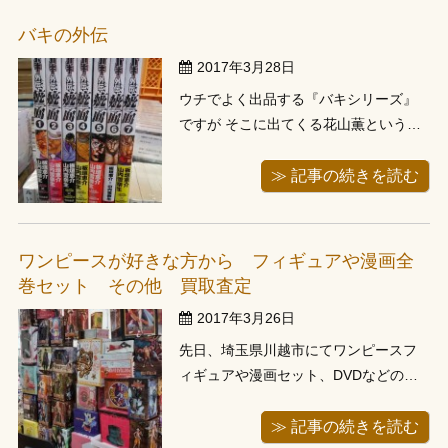
大丈夫とのことでしたため、1件目の買
バキの外伝
い取りが終わり次第、お昼どきに伺わ...
2017年3月28日
ウチでよく出品する『バキシリーズ』
ですが そこに出てくる花山薫というキ
ャラクターが主人公の外伝のセットを
今日作りました 7巻セットと短めですが
≫ 記事の続きを読む
本編では見られない様々な花山薫がい
ました。 個人的にはスーツ以外の私
服？姿が結構あったのが楽しかったす
ワンピースが好きな方から フィギュアや漫画全
ね
巻セット その他 買取査定
2017年3月26日
先日、埼玉県川越市にてワンピースフ
ィギュアや漫画セット、DVDなどの出
張買い取りにお伺いしました。平日お
電話でご連絡頂き、週末にお伺いさせ
≫ 記事の続きを読む