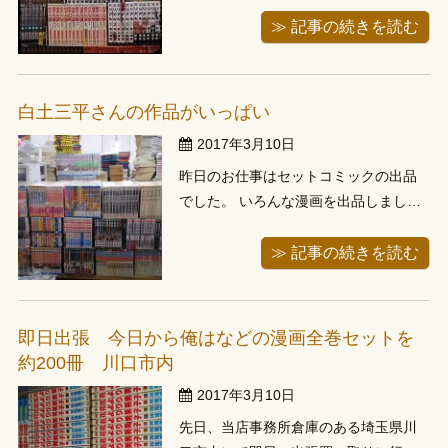
フがあると最近知りました。 カイジの
昔話かなぁって思ったらまさかのトネ
≫ 記事の続きを読む
ガワさんでした 正直ちょっと気になり
ましたよ カイジのシリーズは一作がそ
んなに長くないので一気読み出来るの
白土三平さんの作品がいっぱい
がいいですよね ...
2017年3月10日
昨日のお仕事はセットコミックの出品
でした。 いろんな漫画を出品しました
が、特に昨日は「白土三平」の作品が
多かったです。 というよりも「カム
≫ 記事の続きを読む
イ」シリーズが多かったのかな？ 第二
部や外伝なども出品しましたが、どれ
も長編でこんなに長いシリーズだとい
即日出張 今日から俺はなどの漫画全巻セットを
うことはいろんな人に好かれている作
約200冊 川口市内
品な ...
2017年3月10日
先日、当店事務所倉庫のある埼玉県川