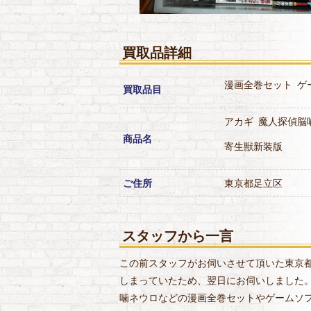
買取品詳細
漫画全巻セット
ゲ
買取品目
アカギ
魔人探偵脳
商品名
寄生獣新装版
ご住所
東京都足立区
スタッフから一言
この前スタッフがお伺いさせて頂いた東京
しまっていたため、翌日にお伺いしました
噛ネウロなどの漫画全巻セットやゲームソフ