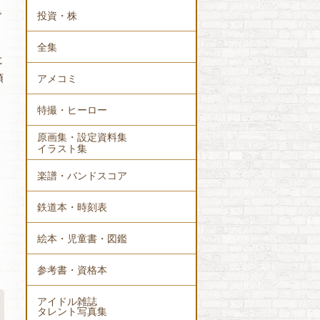
で
投資・株
全集
に
頂
アメコミ
特撮・ヒーロー
原画集・設定資料集
イラスト集
楽譜・バンドスコア
鉄道本・時刻表
絵本・児童書・図鑑
参考書・資格本
アイドル雑誌
タレント写真集