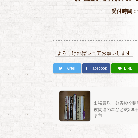
受付時間：9
よろしければシェアお願いします
Twitter
Facebook
LINE
出張買取 歎異抄全購
教関連の本など約300
ま市