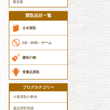
書道書
買取品目一覧
古本買取
CD・DVD・ゲーム
趣味の物
骨董品買取
ブログカテゴリー
大量買取の事例
遺品買取実績