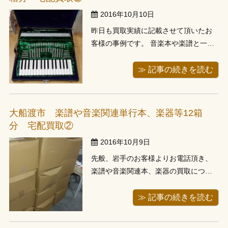
多数...
2016年10月10日
昨日も買取実績に記載させて頂いたお
客様の事例です。 音楽本や楽譜と一緒
にお譲り頂いたアコーディオンの写真
をアップしました。 お譲り頂きました
≫ 記事の続きを読む
のはＹＡＭＡＨＡのアコーディオンに
なりますが、その他の楽器類やもちろ
ん他社製アコーディオンも積極的に買
大船渡市 楽譜や音楽関連単行本、楽器等12箱
い取りしております。 アコーディオン
分 宅配買取②
で...
2016年10月9日
先般、岩手のお客様よりお電話頂き、
楽譜や音楽関連本、楽器の買取につい
てのお問い合わせを頂きました。 当店
は出張をメインで行っておりますが、
≫ 記事の続きを読む
宅配買取りにも対応しております。 岩
手ですと中々お伺いできない距離でし