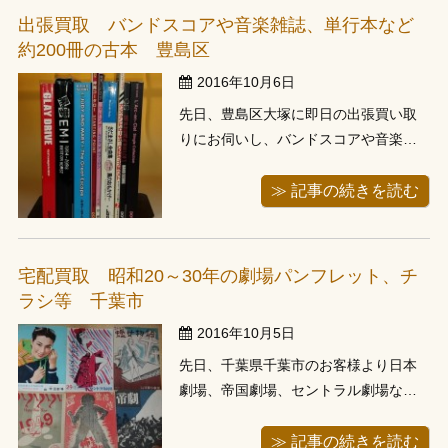
たので宅配買取りにて対応させて頂き
出張買取 バンドスコアや音楽雑誌、単行本など
ました。 古本買取担当の私の生まれも
約200冊の古本 豊島区
宮...
2016年10月6日
先日、豊島区大塚に即日の出張買い取
りにお伺いし、バンドスコアや音楽雑
誌、単行本などをお譲り頂きました。
午前中にお電話頂き、当日のご予約は
≫ 記事の続きを読む
夕方からのご予約のみとなっておりま
したため、これから伺いますというこ
とで即日にてお伺いしました。 車で30
宅配買取 昭和20～30年の劇場パンフレット、チ
分程度で到着、パーキングに車を停め
ラシ等 千葉市
て...
2016年10月5日
先日、千葉県千葉市のお客様より日本
劇場、帝国劇場、セントラル劇場など
の劇場パンフレット、チラシなどを宅
配買取でお譲り頂きました。 先日、お
≫ 記事の続きを読む