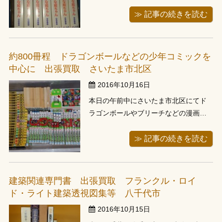
３件が即日での出張買取でした。土曜
日のご予約は１件のみで、土曜か日曜
≫ 記事の続きを読む
に偏ることがよくございます。 こちら
のお客様は２件目のお客様、さいたま
市にて漫画の買い取りが終了し事務所
約800冊程 ドラゴンボールなどの少年コミックを
に戻っているところにお電話頂きまし
中心に 出張買取 さいたま市北区
た。...
2016年10月16日
本日の午前中にさいたま市北区にてド
ラゴンボールやブリーチなどの漫画を
約800冊お譲り頂きました。 ジャンプ
系の少年コミックを中心に1000冊位あ
≫ 記事の続きを読む
るとのことでご連絡頂き、お伺い致し
ました。 今年からお１人暮らしをされ
ているとのことで、実家に置いてある
建築関連専門書 出張買取 フランクル・ロイ
漫画の整理とのことでした。 カラ...
ド・ライト建築透視図集等 八千代市
2016年10月15日