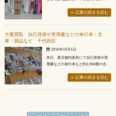
お客様でした。当店の事務所倉庫のあ
る埼玉県川口市内にてお譲り頂きまし
≫ 記事の続きを読む
た。わずか３ｋｍの距離ということで
10分もかからずに到着、お伺いすると
買取りご希望の本は段ボール4箱にまと
大量買取 自己啓発や実用書などの単行本・文
めておられました。お譲り頂きまし...
庫・雑誌など 千代田区
2016年10月1日
本日、東京都内某所にて自己啓発や実
用書などの単行本など約2,000冊の古本
をお譲り頂きました。 お電話でご依頼
頂いた際に、値段が付かない本があっ
≫ 記事の続きを読む
たら処分して欲しい旨お伺いしてお
り、量が500～1000冊とお聞きしてお
りましたので、量がより多かった場合
でも対応出来るようハイエースを...