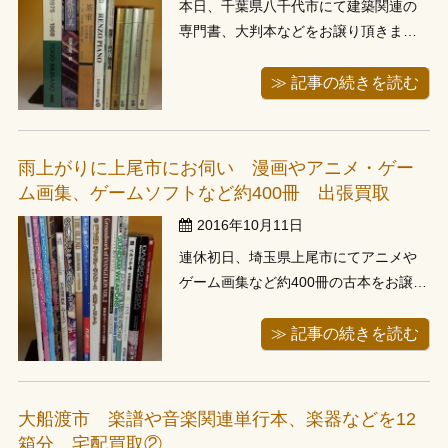
本日、千葉県八千代市にて建築関連の
専門書、大判本などをお譲り頂きまし
た。 先週から予約を頂いていたお客様
です。この地域に行くには土日は渋滞
≫ 記事の続きを読む
しますので早目に出発して伺いまし
た。 建築関連の本があるとのことを事
前に聞いておりました。 内容は、フラ
雨上がりに上尾市にお伺い 漫画やアニメ・ゲー
ンクル・ロイド・ライト建築透視図集
ム画集、ゲームソフトなど約400冊 出張買取
や古...
2016年10月11日
連休初日、埼玉県上尾市にてアニメや
ゲーム画集など約400冊の古本をお譲り
頂きました。午前中は強く雨が降って
おり、弱くなってきたところにお電話
≫ 記事の続きを読む
頂き、午後お伺いしましが、雨は上が
っており助かりました。お引っ越しに
よる蔵書整理ということでお伺いしま
大船渡市 楽譜や音楽関連単行本、楽器などを12
すと、漫画やアニメ・ゲームの画集が
箱分 宅配買取②