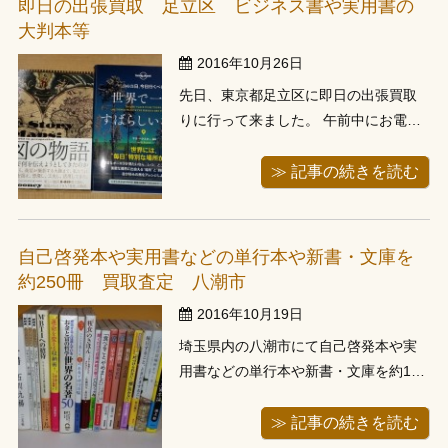
即日の出張買取 足立区 ビジネス書や実用書の
理、積み込みをしますと約2,00...
大判本等
2016年10月26日
先日、東京都足立区に即日の出張買取
りに行って来ました。 午前中にお電話
を頂き、少しでも早く来てほしいとの
ことでしたので、ご予約が他に入って
≫ 記事の続きを読む
なかったこともあり、午前中のうちに
お伺いしました。 足立区ということで
当店事務所から近く、15分程で到着し
自己啓発本や実用書などの単行本や新書・文庫を
ました。 本を拝見しますとここ数年
約250冊 買取査定 八潮市
で...
2016年10月19日
埼玉県内の八潮市にて自己啓発本や実
用書などの単行本や新書・文庫を約150
冊お譲り頂きました。 お昼過ぎにお電
話頂き、夜の買取ご希望でした。 お約
≫ 記事の続きを読む
束の19時にお伺いしますと、玄関の所