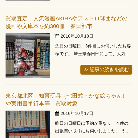
に段ボール3箱重ねてあり査定ご希望の
本が準備してありました。 内容は
買取査定 人気漫画AKIRAやアストロ球団などの
NHK100分で名著シリーズや各...
漫画や文庫本を約300冊 春日部市
2016年10月18日
先日の日曜日、3件目にお伺いしたお客
様です。 埼玉県春日部にして、人気漫
画や池井戸潤のさんの小説文庫本など
約300冊の古本をお譲り頂きました。
≫ 記事の続きを読む
夕方に来て欲しいと前日にご予約頂き
ました。お客様宅にお伺いしますと、
お部屋の床に平積みして置いてありま
東京都北区 知育玩具（七田式・かな絵ちゃん）
す。漫画が好きでまとめ買いでお読み...
や実用書単行本等 買取対象
2016年10月17日
昨日の日曜日は予約が重なり、４件の
出張買い取りにお伺いしました。 うち