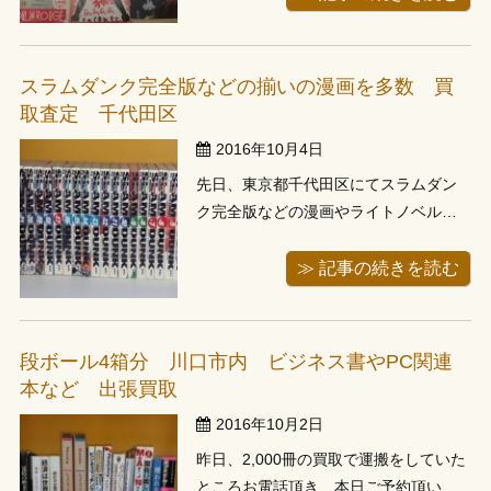
客様よりお電話頂き、劇場の古いパン
フレットについてのお問い合わせを頂
きました。 何でも、ご祖父様のファイ
スラムダンク完全版などの揃いの漫画を多数 買
ルが２冊出てきて、中身を確認してみ
取査定 千代田区
たと...
2016年10月4日
先日、東京都千代田区にてスラムダン
ク完全版などの漫画やライトノベルな
どをお譲り頂きました。 千代田区は神
田の古書店が有名で、私も毎週神田の
≫ 記事の続きを読む
古書市場に通っています。今回は神田
からは少し離れていましたが千代田区
のお客様のところにお伺いしました。
段ボール4箱分 川口市内 ビジネス書やPC関連
お客様の所にお伺いし、査定をさせて
本など 出張買取
頂き...
2016年10月2日
昨日、2,000冊の買取で運搬をしていた
ところお電話頂き、本日ご予約頂いた