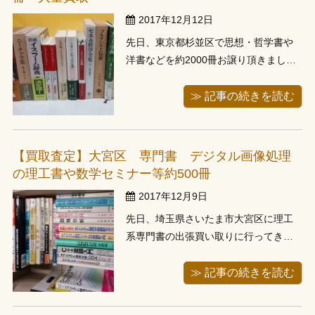
家にい...
2017年12月12日
先日、東京都杉並区で思想・哲学書や
洋書などを約2000冊お譲り頂きまし
た。当初、段ボール4,5箱分とお伺いし
ておりましたので、一人で伺いまし
≫ 記事の続きを読む
た。現地に到着し、不動産業者様とご
挨拶し、本を拝見させて頂きますと、
本が大量に平積みしてあり、段ボール
【買取査定】大宮区 専門書 デジタル画像処理
4,5箱どころではなく驚きました。早
の理工書や数学セミナー等約500冊
速...
2017年12月9日
先日、埼玉県さいたま市大宮区に理工
系専門書の出張買い取りに行ってきま
した。お電話で退任されて必要がなく
なった理工学系専門書や専門雑誌数学
≫ 記事の続きを読む
セミナーなどの処分とお聞きし伺いま
した。お伺いし本を拝見しますとデジ