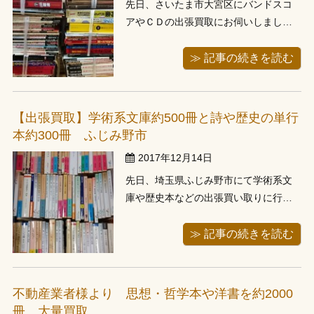
先日、さいたま市大宮区にバンドスコ
アやＣＤの出張買取にお伺いしまし
た。亡くなられたご遺族の遺品整理で
のお片付けでした。お伺いし廊下の本
≫ 記事の続きを読む
棚１つにぎっしりと埋まったジャズ・
クラシックＣＤとお部屋の本棚１つに
並んでいたバンドスコアを査定させて
【出張買取】学術系文庫約500冊と詩や歴史の単行
頂きました。ご遺族様はおタバコを吸
本約300冊 ふじみ野市
われていた...
2017年12月14日
先日、埼玉県ふじみ野市にて学術系文
庫や歴史本などの出張買い取りに行っ
てきました。即日出張にて対応させて
頂きました。1件目のお客様が予想より
≫ 記事の続きを読む
早く終わり、次の川越のお客様宅にす
ぐに向かうにも到着時間が早くなり過
ぎそうだったところにタイミング良く
不動産業者様より 思想・哲学本や洋書を約2000
お電話頂きました。お客様もしばらく
冊 大量買取