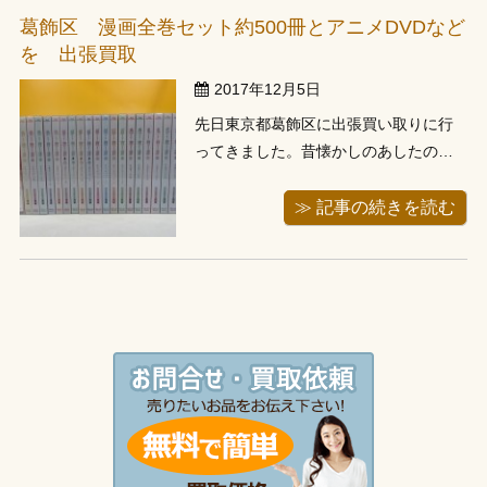
タル画像処理に関する専門書が古いと
葛飾区 漫画全巻セット約500冊とアニメDVDなど
ころから新しところまで多数あり、入
を 出張買取
門的な内...
2017年12月5日
先日東京都葛飾区に出張買い取りに行
ってきました。昔懐かしのあしたのジ
ョーやここ最近の監獄学園などの漫画
までらラインナップが豊富な内容でし
≫ 記事の続きを読む
た。また漫画全巻セットの査定が終わ
った後にこちらも買い取り出来ます
か？ということでアニメにのDVDも査
定させて頂き、お譲り頂きました。お
譲り頂い...