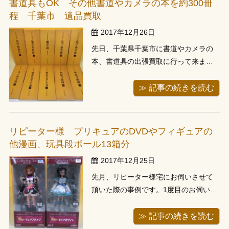
書道具もOK その他書道やカメラの本を約300冊
取りになりました。ライトノベルは古
程 千葉市 遺品買取
いものや...
2017年12月26日
先日、千葉県千葉市に書道やカメラの
本、書道具の出張買取に行って来まし
た。亡くなられたお父様の遺品整理と
してお伺いさせて頂きました。お伺い
≫ 記事の続きを読む
させて頂きますと、カメラの本や書道
の本がジャンルごとに平積みでお部屋
に並べてあります。分かりやすいよう
リピーター様 プリキュアのDVDやフィギュアの
ご依頼人が整理をして下さっていたよ
他漫画、玩具段ボール13箱分
うで、査...
2017年12月25日
先月、リピーター様宅にお伺いさせて
頂いた際の事例です。1度目のお伺いは
さいたま市内、今回お伺いしましたの
は川越市でございました。最初のお伺
≫ 記事の続きを読む
いではお引越しの真っ最中で漫画セッ