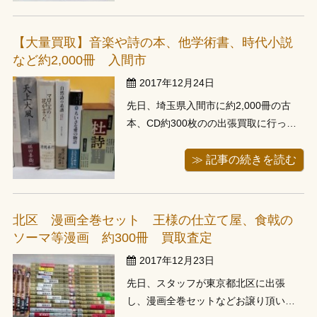
トや合体ロボットの玩具を台車で３往
復分お譲り頂きました。今回はお引越
【大量買取】音楽や詩の本、他学術書、時代小説
し先に運んだものの、お部屋が狭くな
など約2,000冊 入間市
るとの...
2017年12月24日
先日、埼玉県入間市に約2,000冊の古
本、CD約300枚のの出張買取に行って
来ました。お電話で、お2階に肩の高さ
までの本棚が６棚分あるとのことをお
≫ 記事の続きを読む
聞きしておりましたため、男性スタッ
フと2名でお伺いしました。クラシック
音楽や詩、時代劇がお好きでだったこ
北区 漫画全巻セット 王様の仕立て屋、食戟の
とをお聞きしておりましたが、音...
ソーマ等漫画 約300冊 買取査定
2017年12月23日
先日、スタッフが東京都北区に出張
し、漫画全巻セットなどお譲り頂いて