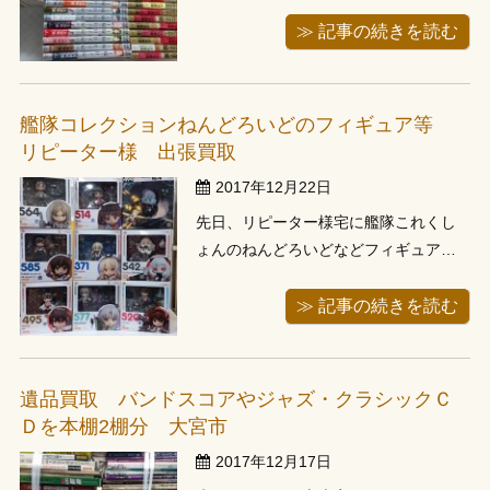
きました。当初ご予約の際には100～
200冊位とお聞きしておりましたが、お
≫ 記事の続きを読む
伺いしますと約300冊、バラの漫画は1
つもなく全て全巻セットでございまし
た。キングダム、ジャイアントキリン
艦隊コレクションねんどろいどのフィギュア等
グ、食戟のソーマなどどれも需要のあ...
リピーター様 出張買取
2017年12月22日
先日、リピーター様宅に艦隊これくし
ょんのねんどろいどなどフィギュアの
出張買取に行ってきました。半年ほど
前にもお呼び頂きました。全部でフィ
≫ 記事の続きを読む
ギュア27体ございました。お譲り頂い
たお客様ありがとうございました。く
じら堂はフィギュアなどのホビー、昔
遺品買取 バンドスコアやジャズ・クラシックＣ
懐かしのレトロ玩具の買取にも力を入
Ｄを本棚2棚分 大宮市
れてお...
2017年12月17日