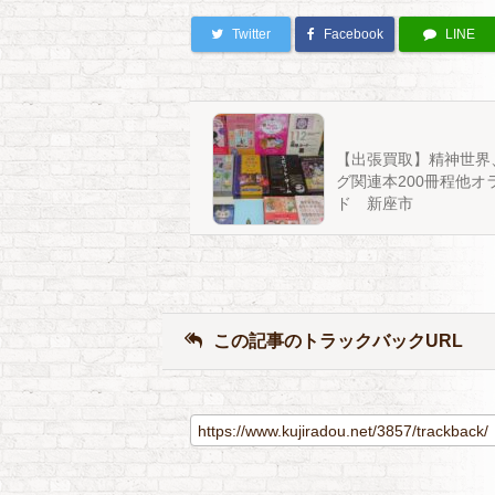
Twitter
Facebook
LINE
【出張買取】精神世界
グ関連本200冊程他オ
ド 新座市
この記事のトラックバックURL