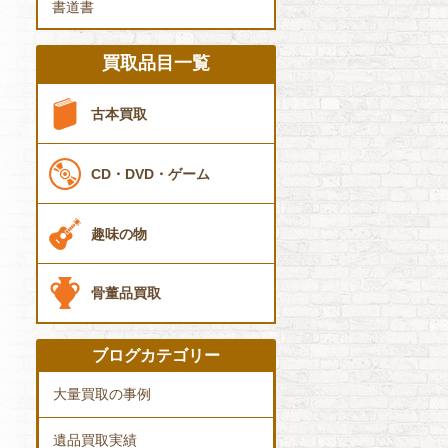
書道書
買取品目一覧
古本買取
CD・DVD・ゲーム
趣味の物
骨董品買取
ブログカテゴリー
大量買取の事例
遺品買取実績