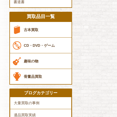
書道書
買取品目一覧
古本買取
CD・DVD・ゲーム
趣味の物
骨董品買取
ブログカテゴリー
大量買取の事例
遺品買取実績