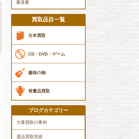
書道書
買取品目一覧
古本買取
CD・DVD・ゲーム
趣味の物
骨董品買取
ブログカテゴリー
大量買取の事例
遺品買取実績