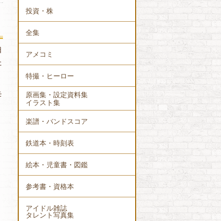
投資・株
全集
日
アメコミ
た
特撮・ヒーロー
モ
原画集・設定資料集
イラスト集
楽譜・バンドスコア
鉄道本・時刻表
絵本・児童書・図鑑
参考書・資格本
アイドル雑誌
タレント写真集