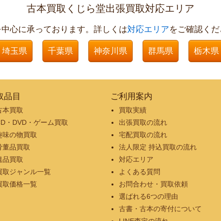
古本買取くじら堂出張買取対応エリア
を中心に承っております。詳しくは
対応エリア
をご確認くだ
埼玉県
千葉県
神奈川県
群馬県
栃木県
取品目
ご利用案内
古本買取
買取実績
CD・DVD・ゲーム買取
出張買取の流れ
趣味の物買取
宅配買取の流れ
骨董品買取
法人限定 持込買取の流れ
遺品買取
対応エリア
買取ジャンル一覧
よくある質問
買取価格一覧
お問合わせ・買取依頼
選ばれる6つの理由
古書・古本の寄付について