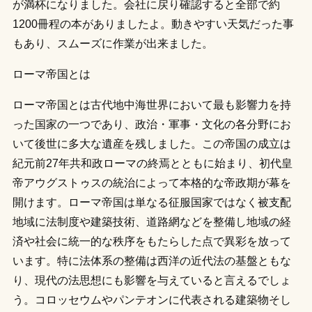
が満杯になりました。会社に戻り確認すると全部で約
1200冊程の本がありましたよ。動きやすい天気だった事
もあり、スムーズに作業が出来ました。
ローマ帝国とは
ローマ帝国とは古代地中海世界において最も影響力を持
った国家の一つであり、政治・軍事・文化の各分野にお
いて後世に多大な遺産を残しました。この帝国の成立は
紀元前27年共和政ローマの終焉とともに始まり、初代皇
帝アウグストゥスの統治によって本格的な帝政期が幕を
開けます。ローマ帝国は単なる征服国家ではなく被支配
地域に法制度や建築技術、道路網などを整備し地域の経
済や社会に統一的な秩序をもたらした点で異彩を放って
います。特に法体系の整備は西洋の近代法の基盤ともな
り、現代の法思想にも影響を与えていると言えるでしょ
う。コロッセウムやパンテオンに代表される建築物そし