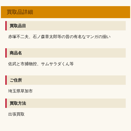
買取品詳細
買取品目
赤塚不二夫、石ノ森章太郎等の昔の有名なマンガの揃い
商品名
佐武と市捕物控、サムサラダくん等
ご住所
埼玉県草加市
買取方法
出張買取