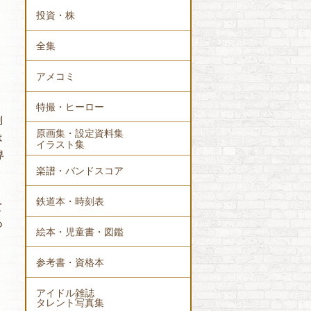
投資・株
全集
アメコミ
特撮・ヒーロー
別
原画集・設定資料集
は
イラスト集
界
楽譜・バンドスコア
鉄道本・時刻表
て
つ
絵本・児童書・図鑑
参考書・資格本
アイドル雑誌
タレント写真集