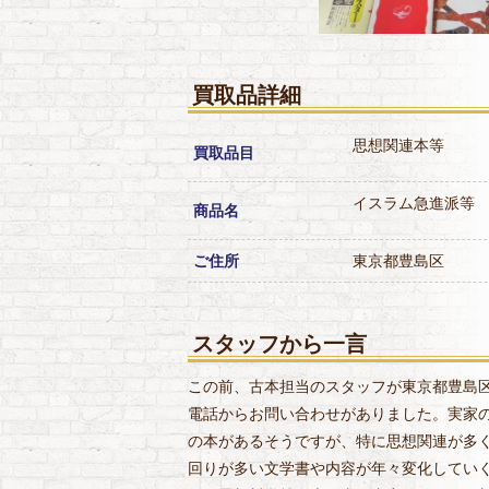
買取品詳細
思想関連本等
買取品目
イスラム急進派等
商品名
ご住所
東京都豊島区
スタッフから一言
この前、古本担当のスタッフが東京都豊島
電話からお問い合わせがありました。実家
の本があるそうですが、特に思想関連が多
回りが多い文学書や内容が年々変化してい