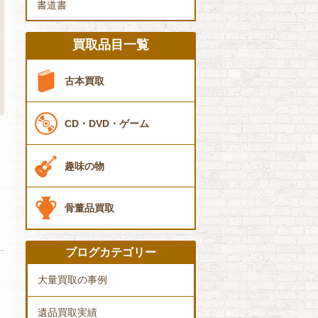
書道書
買取品目一覧
古本買取
CD・DVD・ゲーム
趣味の物
骨董品買取
ブログカテゴリー
大量買取の事例
遺品買取実績