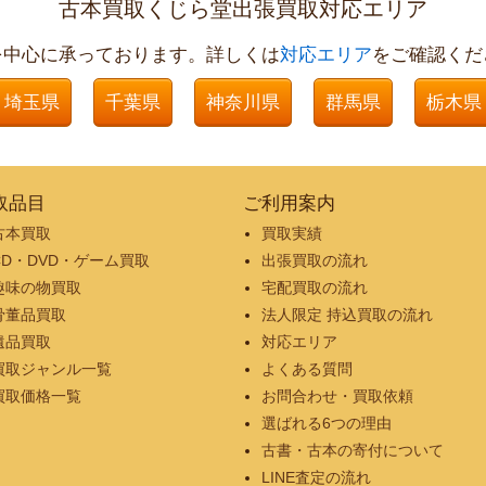
古本買取くじら堂出張買取対応エリア
を中心に承っております。詳しくは
対応エリア
をご確認くだ
埼玉県
千葉県
神奈川県
群馬県
栃木県
取品目
ご利用案内
古本買取
買取実績
CD・DVD・ゲーム買取
出張買取の流れ
趣味の物買取
宅配買取の流れ
骨董品買取
法人限定 持込買取の流れ
遺品買取
対応エリア
買取ジャンル一覧
よくある質問
買取価格一覧
お問合わせ・買取依頼
選ばれる6つの理由
古書・古本の寄付について
LINE査定の流れ