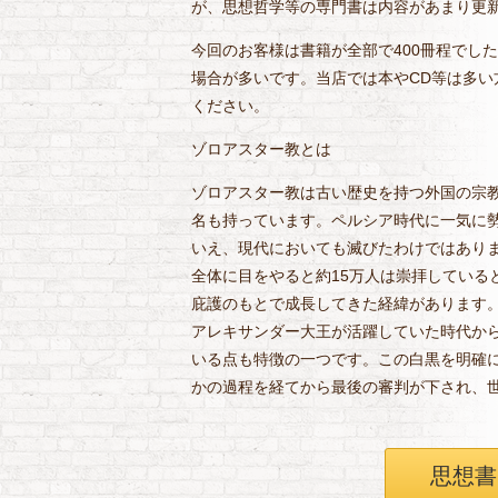
が、思想哲学等の専門書は内容があまり更
今回のお客様は書籍が全部で400冊程でし
場合が多いです。当店では本やCD等は多
ください。
ゾロアスター教とは
ゾロアスター教は古い歴史を持つ外国の宗
名も持っています。ペルシア時代に一気に
いえ、現代においても滅びたわけではありま
全体に目をやると約15万人は崇拝している
庇護のもとで成長してきた経緯があります
アレキサンダー大王が活躍していた時代か
いる点も特徴の一つです。この白黒を明確
かの過程を経てから最後の審判が下され、
思想書