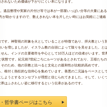
新されないため価値が下がりにくい本になります。
た。遺品整理や実家の片付け等では本が一部屋いっぱい分等の大量にある
い方が助かりますので、数えきれない本を片したい時にはお気軽にご連絡
教です。神聖視の対象を火としていることが特徴であり、拝火教という
勢いを増しましたが、イスラム教の台頭によって陰りを見せました。と
せん。インドの主要都市を中心として10万人ほどの信者がいます。世
と状態です。紀元前7世紀ごろにルーツがあるとされており、王様たちの
。そのため、他の宗教と比べると文化との親和性が比較的高めです。
ら、根付く熱狂的な信仰心を集めています。善悪の二元論をベースとし
にしようとするコンセプトが理想と信じられてきました。そして、いく
世界はふさわしい姿に移行するという伝承があるのです。
・哲学書ページはこちら