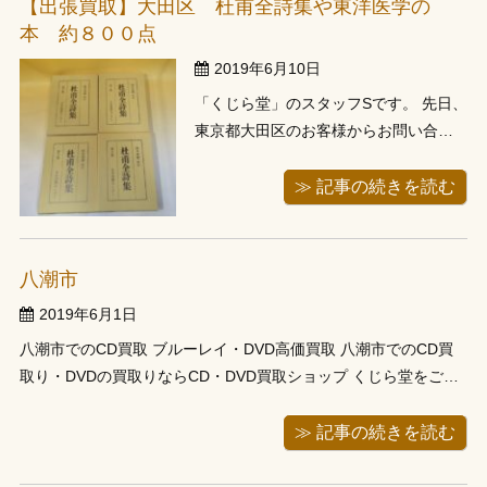
【出張買取】大田区 杜甫全詩集や東洋医学の
があるとお問い合わせがあった東京 ...
本 約８００点
2019年6月10日
「くじら堂」のスタッフSです。 先日、
東京都大田区のお客様からお問い合わ
せがありましたので、担当スタッフが
出張買取にお伺いして、杜甫全詩集や
≫ 記事の続きを読む
東洋医学の本をお譲り頂きました。 梅
雨という時期もあり、最近の天気は雨
が降っていたり、曇りから突然の大雨
八潮市
等があり、なかなか傘が手放せませ
2019年6月1日
ん。 ...
八潮市でのCD買取 ブルーレイ・DVD高価買取 八潮市でのCD買
取り・DVDの買取りならCD・DVD買取ショップ くじら堂をご利
用下さい。CD・DVD買取店 くじら堂では、埼玉・八潮市でのCD
買取、DVDやブルーレイ、ゲームや本、趣味の品の出張買取りを
≫ 記事の続きを読む
しております。大切にしてきた ...