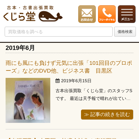
2019年6月
雨にも風にも負けず元気に出張「101回目のプロポ
ーズ」などのDVD他、ビジネス書 目黒区
2019年6月15日
古本出張買取「くじら堂」のスタッフS
です。 最近は天予報で晴れが出ていて
も突然豪雨なるような不安定な時期に
なりましたね。じめじめした空気は気
≫ 記事の続きを読む
分も下げられちゃいますが、そんな湿
った空気にも負けず、「101回目のプロ
ポーズ」などのDVD他、ビジネス書等