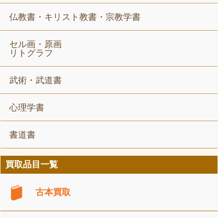
仏教書・キリスト教書・宗教学書
セル画・原画
リトグラフ
武術・武道書
心理学書
書道書
買取品目一覧
古本買取