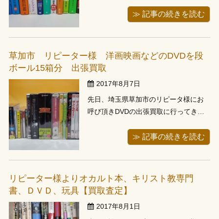
即日対応させて頂いたお客様でした。
パソコンの本や漫画が主だったのです
≫ 記事の続きを読む
が、パソコン関連本は入門書というよ
りも言語化の専門書的なものがほとん
でで、冊数的には多くなかったのです
草加市 リピーター様 洋画映画などのDVDを段
が、まとまった金額での買取となりま
ボール15箱分 出張買取
した。...
2017年8月7日
先日、埼玉県草加市のリピータ様にお
呼び頂きDVDの出張買取に行ってきま
した。前回お伺いし漫画セットを多数
買取させて頂いたのですが、今回は
≫ 記事の続きを読む
DVDをお譲り頂きました。前回「店が
開けるほどDVDがあり、現在整理中」
とのことをお聞きしておりました。こ
リピーター様よりオカルト本、キリスト教専門
ちらのお客様前回もお電話を頂くタイ
書、ＤＶＤ、玩具【買取査定】
ミン...
2017年8月1日