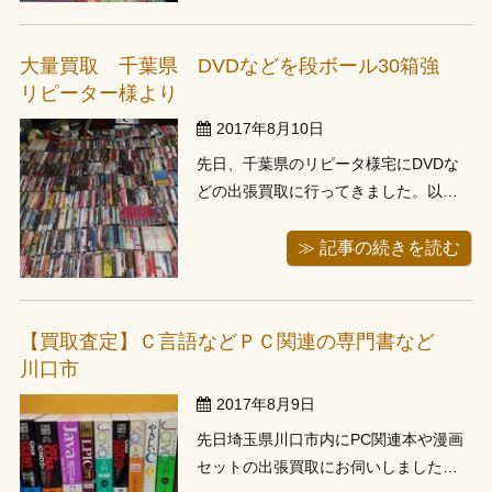
鉄道時刻表、ダイアグラム、満州鉄道
の資料など貴重なものが多く高額買取
大量買取 千葉県 DVDなどを段ボール30箱強
させて頂きました。お譲り頂いたお客
リピーター様より
様ありが...
2017年8月10日
先日、千葉県のリピータ様宅にDVDな
どの出張買取に行ってきました。以前
にもご利用いただいたお客様、今回で3
回目の出張になります。1人では運べな
≫ 記事の続きを読む
い量と聞いておりましたので、スタッ
フと2人で伺わせて頂きました。1回目
にお伺いした際もものすごい量と質の
【買取査定】Ｃ言語などＰＣ関連の専門書など
コレクションでしたが、今回も凄い量...
川口市
2017年8月9日
先日埼玉県川口市内にPC関連本や漫画
セットの出張買取にお伺いしました。