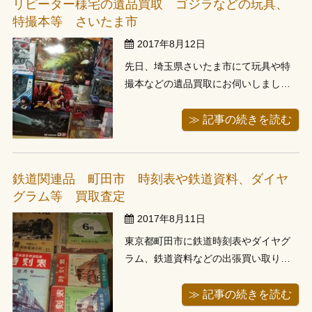
リピーター様宅の遺品買取 ゴジラなどの玩具、
り、近場ということで、次のご予約の
特撮本等 さいたま市
お客様の...
2017年8月12日
先日、埼玉県さいたま市にて玩具や特
撮本などの遺品買取にお伺いしまし
た。 ３月にもご利用頂いたお客様で、
前回は倉庫の整理でしたが、今回はご
≫ 記事の続きを読む
自宅の整理ということでお呼び頂きま
した。 お伺いする前にとにかくたくさ
んあるとのことを聞いておりました。
鉄道関連品 町田市 時刻表や鉄道資料、ダイヤ
前回はハイエースの天井まで積んでも
グラム等 買取査定
積み切...
2017年8月11日
東京都町田市に鉄道時刻表やダイヤグ
ラム、鉄道資料などの出張買い取りに
行ってきました。今回、お亡くなりに
なられたお父様がお持ちだったものの
≫ 記事の続きを読む
整理ということでお呼び頂きました。