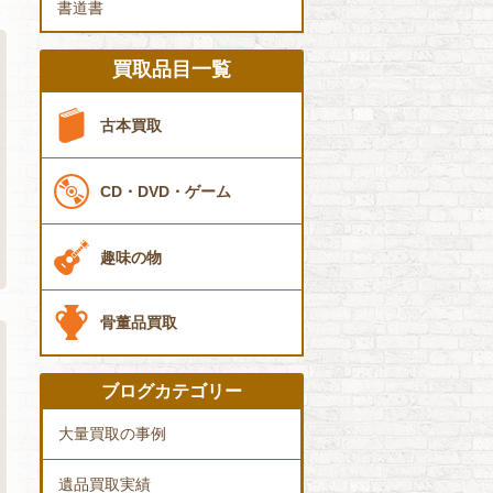
書道書
買取品目一覧
古本買取
CD・DVD・ゲーム
趣味の物
骨董品買取
ブログカテゴリー
大量買取の事例
遺品買取実績