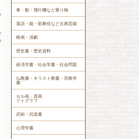
車・船・飛行機など乗り物
る
落語・能・歌舞伎など古典芸能
で
映画・演劇
が
歴史書・歴史資料
経済学書・社会学書・社会問題
仏教書・キリスト教書・宗教学
書
セル画・原画
リトグラフ
武術・武道書
心理学書