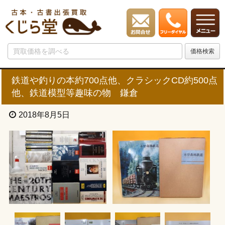
鉄道や釣りの本約700点他、クラシックCD約500点
他、鉄道模型等趣味の物 鎌倉
2018年8月5日