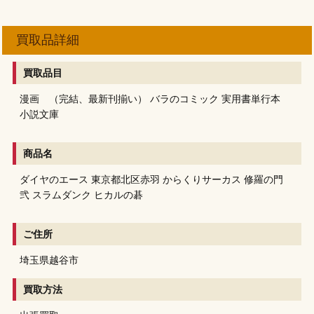
買取品詳細
買取品目
漫画 （完結、最新刊揃い）
バラのコミック
実用書単行本
小説文庫
商品名
ダイヤのエース
東京都北区赤羽
からくりサーカス
修羅の門
弐
スラムダンク
ヒカルの碁
ご住所
埼玉県越谷市
買取方法