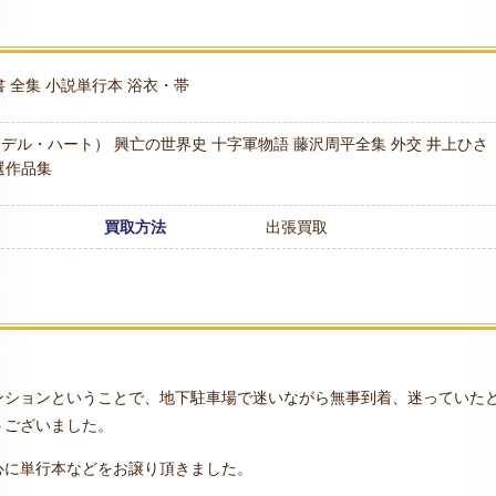
書
全集
小説単行本
浴衣・帯
リデル・ハート）
興亡の世界史
十字軍物語
藤沢周平全集
外交
井上ひさ
選作品集
買取方法
出張買取
。
ンションということで、地下駐車場で迷いながら無事到着、迷っていた
うございました。
心に単行本などをお譲り頂きました。