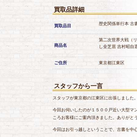
買取品詳細
歴史関係単行本
古
買取品目
第二次世界大戦（
商品名
し全芝居
吉村昭自
ご住所
東京都江東区
スタッフから一言
スタッフが東京都の江東区に出張しました
今回お伺いしたのが１５００戸近い大型マ
ころお客様にご案内頂きました。ありがと
今回はお引っ越しということで、古書を中