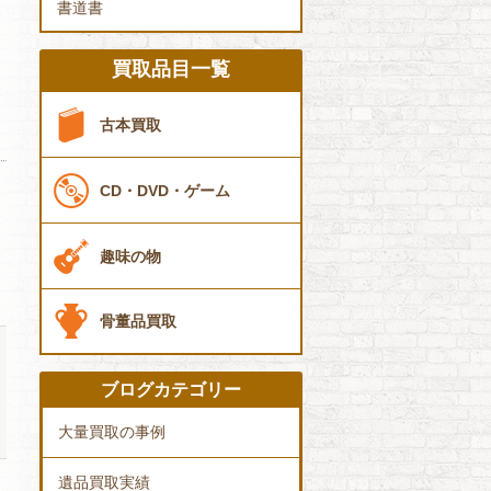
書道書
買取品目一覧
古本買取
CD・DVD・ゲーム
趣味の物
骨董品買取
ブログカテゴリー
大量買取の事例
遺品買取実績