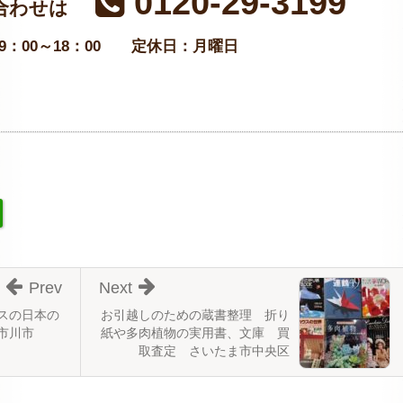
0120-29-3199
合わせは
：00～18：00
定休日：月曜日
Prev
Next
スの日本の
お引越しのための蔵書整理 折り
市川市
紙や多肉植物の実用書、文庫 買
取査定 さいたま市中央区