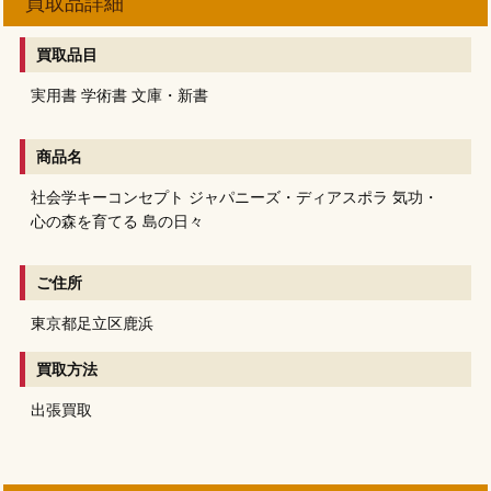
買取品詳細
買取品目
実用書
学術書
文庫・新書
商品名
社会学キーコンセプト
ジャパニーズ・ディアスポラ
気功・
心の森を育てる
島の日々
ご住所
東京都足立区鹿浜
買取方法
出張買取