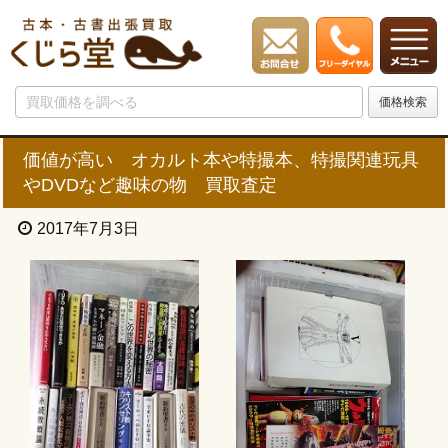
価値が高い オカルト本や特撮本、特撮関連玩具
やDVDなど趣味の物 買取査定
2017年7月3日