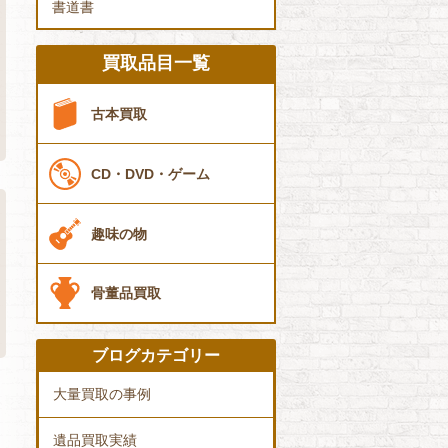
書道書
買取品目一覧
古本買取
CD・DVD・ゲーム
趣味の物
骨董品買取
ブログカテゴリー
大量買取の事例
遺品買取実績