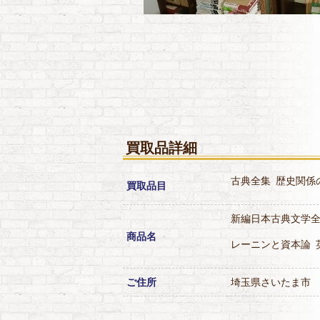
買取品詳細
古典全集
歴史関係
買取品目
新編日本古典文学
商品名
レーニンと資本論
ご住所
埼玉県さいたま市