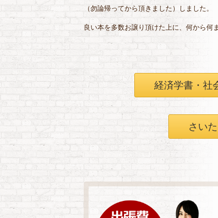
（勿論帰ってから頂きました）しました。
良い本を多数お譲り頂けた上に、何から何
経済学書・社
さいた