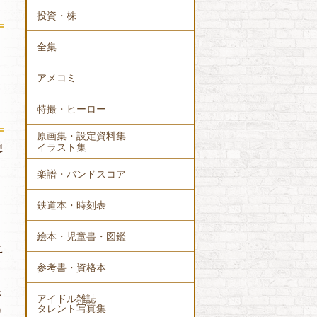
投資・株
全集
アメコミ
特撮・ヒーロー
原画集・設定資料集
イラスト集
想
楽譜・バンドスコア
鉄道本・時刻表
絵本・児童書・図鑑
こ
参考書・資格本
さ
アイドル雑誌
タレント写真集
り