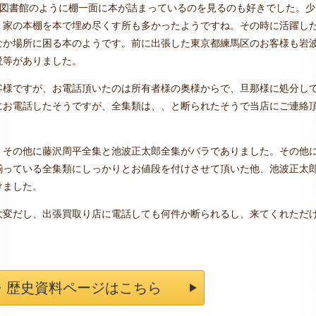
、図書館のように棚一面に本が詰まっているのを見るのも好きでした。少
、家の本棚を本で埋め尽くす所も多かったようですね。その時に活躍し
なか場所に困る本のようです。前に出張した東京都練馬区のお客様も岩
説等がありました。
客様ですが、お電話頂いたのは所有者様の奥様からで、旦那様に処分し
にお電話したそうですが、全集類は、、と断られたそうで当店にご連絡
、その他に藤沢周平全集と池波正太郎全集がバラでありました。その他
揃っている全集類にしっかりとお値段を付けさせて頂いた他、池波正太
けました。
大変だし、出張買取り店に電話しても何件か断られるし、来てくれただ
・歴史資料ページはこちら