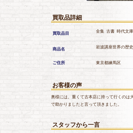
買取品詳細
全集
古書
時代文
買取品目
岩波講座世界の歴
商品名
ご住所
東京都練馬区
お客様の声
奥様には、重くて古本店に持って行くのは
で助かりましたと言って頂きました。
スタッフから一言