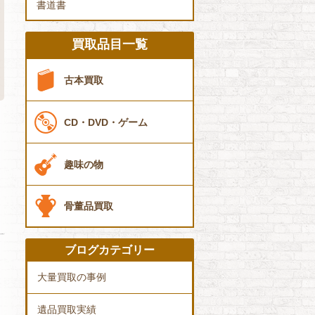
書道書
買取品目一覧
古本買取
CD・DVD・ゲーム
趣味の物
骨董品買取
ブログカテゴリー
大量買取の事例
遺品買取実績