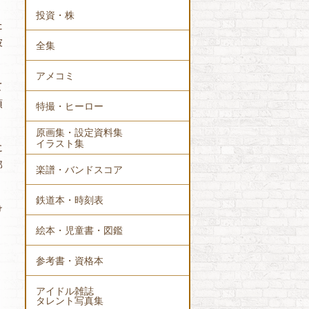
投資・株
た
波
全集
アメコミ
て
頂
特撮・ヒーロー
原画集・設定資料集
イラスト集
に
郎
楽譜・バンドスコア
鉄道本・時刻表
け
絵本・児童書・図鑑
参考書・資格本
アイドル雑誌
タレント写真集