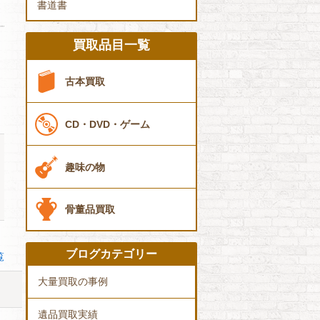
書道書
買取品目一覧
古本買取
CD・DVD・ゲーム
趣味の物
骨董品買取
ブログカテゴリー
覧
大量買取の事例
遺品買取実績