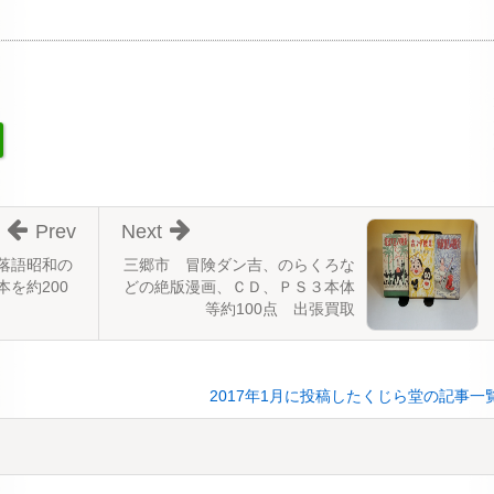
Prev
Next
落語昭和の
三郷市 冒険ダン吉、のらくろな
を約200
どの絶版漫画、ＣＤ、ＰＳ３本体
等約100点 出張買取
2017年1月に投稿したくじら堂の記事一