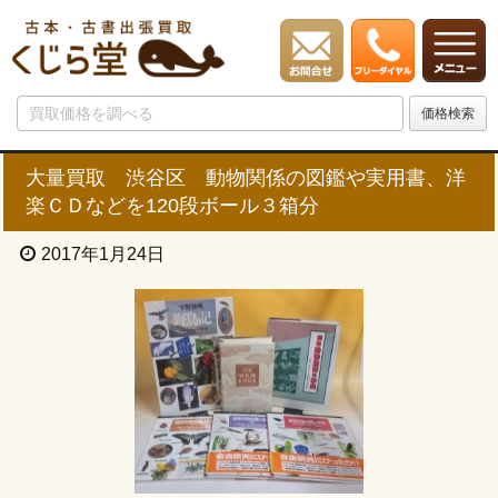
大量買取 渋谷区 動物関係の図鑑や実用書、洋
楽ＣＤなどを120段ボール３箱分
2017年1月24日