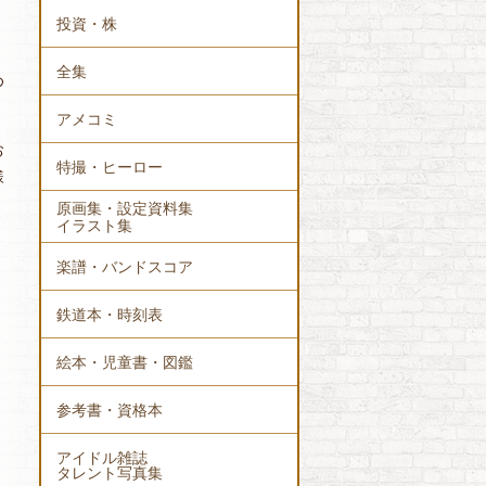
投資・株
全集
め
アメコミ
お
特撮・ヒーロー
様
原画集・設定資料集
イラスト集
楽譜・バンドスコア
鉄道本・時刻表
絵本・児童書・図鑑
参考書・資格本
アイドル雑誌
タレント写真集