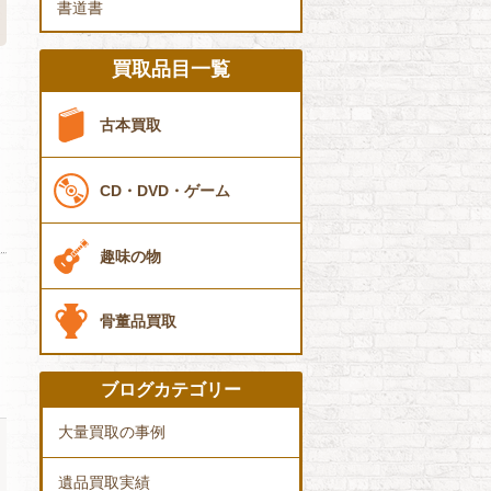
書道書
買取品目一覧
古本買取
CD・DVD・ゲーム
趣味の物
骨董品買取
ブログカテゴリー
大量買取の事例
遺品買取実績