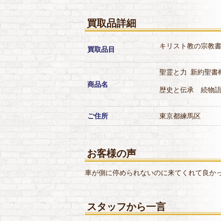
買取品詳細
キリスト教の宗教
買取品目
聖霊と力
新約聖書
商品名
歴史と伝承 続物
ご住所
東京都練馬区
お客様の声
車が側に停められないのに来てくれて良か
スタッフから一言